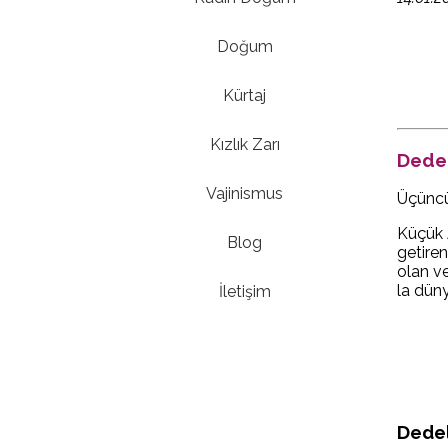
Doğum
Kürtaj
Kızlık Zarı
Dedel
Vajinismus
Üçüncü
Küçük 
Blog
getire
olan ve
la düny
İletişim
Dedel