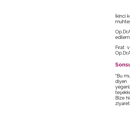
İkinci
muhteş
Op.Dr.
edilem
Fırat 
Op.Dr.A
Sonsu
“Bu mu
diyen 
yeğenl
teşekkü
Bize hi
ziyare