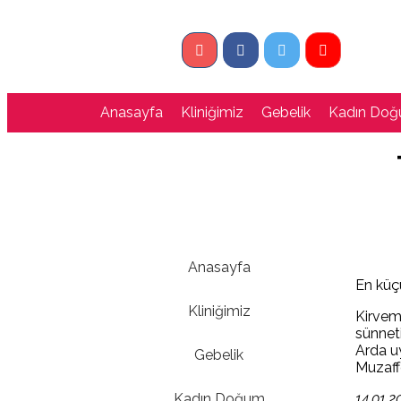
Anasayfa
Kliniğimiz
Gebelik
Kadın Do
Anasayfa
En küç
Kliniğimiz
Kirvemi
sünnet
Arda uy
Gebelik
Muzaff
Kadın Doğum
14.01.2