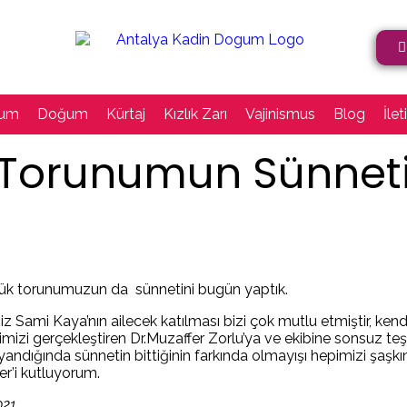
ğum
Doğum
Kürtaj
Kızlık Zarı
Vajinismus
Blog
İlet
Torunumun Sünnet
ük torunumuzun da sünnetini bugün yaptık.
z Sami Kaya’nın ailecek katılması bizi çok mutlu etmiştir, ken
imizi gerçekleştiren Dr.Muzaffer Zorlu’ya ve ekibine sonsuz t
andığında sünnetin bittiğinin farkında olmayışı hepimizi şaşkı
er’i kutluyorum.
021