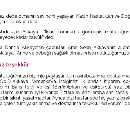
 kez dede olmanın sevincini yaşayan Kadın Hastalıkları ve D
em bir olay.” dedi
Abdulaziz Akkaya “İkinci torunumu görmenin mutluluğunu
eyecek kadar büyük’’ dedi
ve Damla Akkaya’nın çocukları Aras Sean Akkaya’nın ailemi
kkaya, “Anne ve bebeğin sağlıklı olmasını ise mutluluğumuzu bi
z teşekkür
tluluğumuzu bizimle paylaşan tüm akrabalarıma, dostlarıma ve
Op.Dr.Akkaya, “Amerika’ya indiğimiz ilk andan itibaren ço
erim Barış Rudi ve eşi (Berfin)Erkan ve eşi(Burcu) Iraz D
rlerimi sunarım. İyi ki varlar. Bizlere evlerini, arabalarını tahsis
ç bir sıkıntı yaşatmadılar. Ayrıca bizi hastanede hiç yalnız b
te gelen tüm yakınlarıma ve dostlarıma teşekkür ediyorum.” de