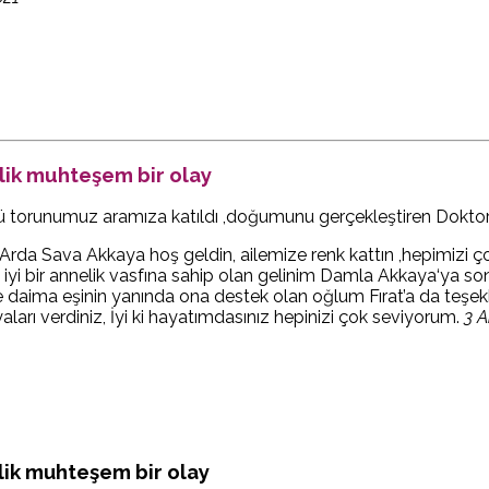
ik muhteşem bir olay
 torunumuz aramıza katıldı ,doğumunu gerçekleştiren Doktor 
Arda Sava Akkaya hoş geldin, ailemize renk kattın ,hepimizi 
n iyi bir annelik vasfına sahip olan gelinim Damla Akkaya‘ya 
 daima eşinin yanında ona destek olan oğlum Fırat’a da teşekkür 
aları verdiniz, İyi ki hayatımdasınız hepinizi çok seviyorum.
3 A
ik muhteşem bir olay