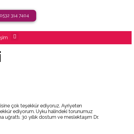
0532 314 7404
işim
i
disine çok teşekkür ediyoruz. Ayriyeten
eşekkür ediyorum. Uyku halindeki torunumuz
na uğrattı. 30 yıllık dostum ve meslektaşım Dr.