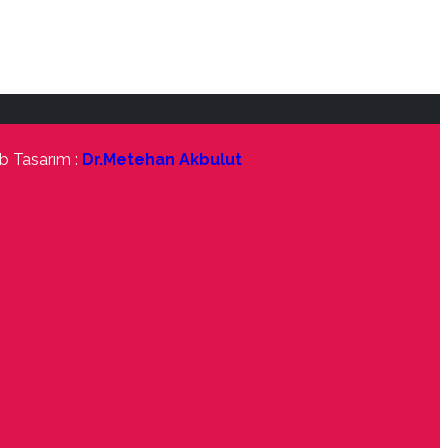
 Tasarım :
Dr.Metehan Akbulut