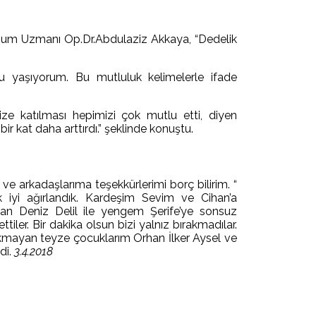
oğum Uzmanı Op.Dr.Abdulaziz Akkaya, “Dedelik
 yaşıyorum. Bu mutluluk kelimelerle ifade
ze katılması hepimizi çok mutlu etti, diyen
r kat daha arttırdı.” şeklinde konuştu.
 arkadaşlarıma teşekkürlerimi borç bilirim. “
k iyi ağırlandık. Kardeşim Sevim ve Cihan’a
ilan Deniz Delil ile yengem Şerife’ye sonsuz
 ettiler. Bir dakika olsun bizi yalnız bırakmadılar.
ırakmayan teyze çocuklarım Orhan İlker Aysel ve
di.
3.4.2018