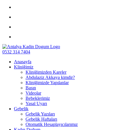
0532 314 7404
Anasayfa
Kliniğimiz
Kliniğimizden Kareler
Abdulaziz Akkaya kimdir?
Kliniğimizde Yapılanlar
Basın
Videolar
Bebeklerimiz
Yasal Uyarı
Gebelik
Gebelik Yazıları
Gebelik Haftaları
Otomatik Hesaplayıcılarımız
Kadın Doğum