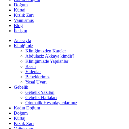
Doğum
Kürtaj
Kızlık Zarı
Vajinismus
Blog
İletişim
Anasayfa
Kliniğimiz
Kliniğimizden Kareler
Abdulaziz Akkaya kimdir?
Kliniğimizde Yapılanlar
Basın
Videolar
Bebeklerimiz
Yasal Uyarı
Gebelik
Gebelik Yazıları
Gebelik Haftaları
Otomatik Hesaplayıcılarımız
Kadın Doğum
Doğum
Kürtaj
Kızlık Zarı
Vajinismus