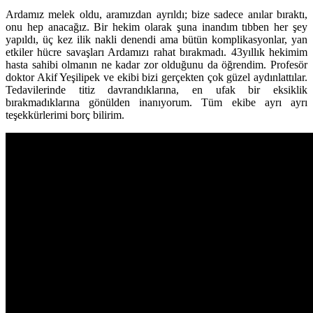
Ardamız melek oldu, aramızdan ayrıldı; bize sadece anılar bıraktı,
onu hep anacağız. Bir hekim olarak şuna inandım tıbben her şey
yapıldı, üç kez ilik nakli denendi ama bütün komplikasyonlar, yan
etkiler hücre savaşları Ardamızı rahat bırakmadı. 43yıllık hekimim
hasta sahibi olmanın ne kadar zor olduğunu da öğrendim. Profesör
doktor Akif Yeşilipek ve ekibi bizi gerçekten çok güzel aydınlattılar.
Tedavilerinde titiz davrandıklarına, en ufak bir eksiklik
bırakmadıklarına gönülden inanıyorum. Tüm ekibe ayrı ayrı
teşekkürlerimi borç bilirim.