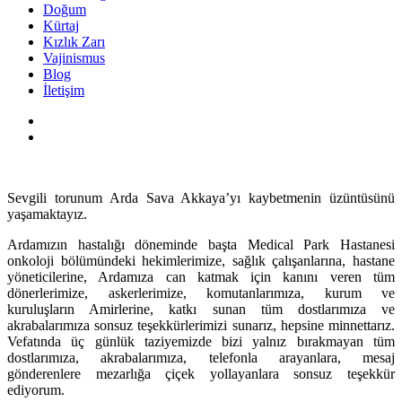
Doğum
Kürtaj
Kızlık Zarı
Vajinismus
Blog
İletişim
Sevgili torunum Arda Sava Akkaya’yı kaybetmenin üzüntüsünü
yaşamaktayız.
Ardamızın hastalığı döneminde başta Medical Park Hastanesi
onkoloji bölümündeki hekimlerimize, sağlık çalışanlarına, hastane
yöneticilerine, Ardamıza can katmak için kanını veren tüm
dönerlerimize, askerlerimize, komutanlarımıza, kurum ve
kuruluşların Amirlerine, katkı sunan tüm dostlarımıza ve
akrabalarımıza sonsuz teşekkürlerimizi sunarız, hepsine minnettarız.
Vefatında üç günlük taziyemizde bizi yalnız bırakmayan tüm
dostlarımıza, akrabalarımıza, telefonla arayanlara, mesaj
gönderenlere mezarlığa çiçek yollayanlara sonsuz teşekkür
ediyorum.