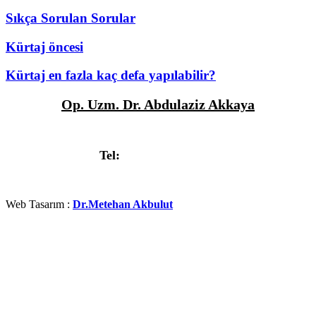
Sıkça Sorulan Sorular
Kürtaj öncesi
Kürtaj en fazla kaç defa yapılabilir?
Op. Uzm. Dr. Abdulaziz Akkaya
Deniz Mah. Güllük Caddesi Fatih Apt. No:3/9, Antalya
Tel:
+90 532 314 7404
Web Tasarım :
Dr.Metehan Akbulut