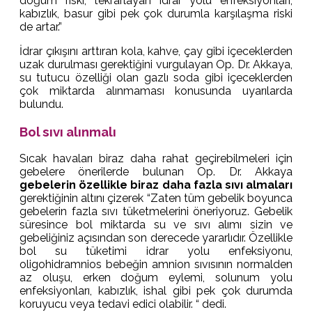
doğum riski, tekrarlayan idrar yolu enfeksiyonları,
kabızlık, basur gibi pek çok durumla karşılaşma riski
de artar.”
İdrar çıkışını arttıran kola, kahve, çay gibi içeceklerden
uzak durulması gerektiğini vurgulayan Op. Dr. Akkaya,
su tutucu özelliği olan gazlı soda gibi içeceklerden
çok miktarda alınmaması konusunda uyarılarda
bulundu.
Bol sıvı alınmalı
Sıcak havaları biraz daha rahat geçirebilmeleri için
gebelere önerilerde bulunan Op. Dr. Akkaya
gebelerin özellikle biraz daha fazla sıvı almaları
gerektiğinin altını çizerek “Zaten tüm gebelik boyunca
gebelerin fazla sıvı tüketmelerini öneriyoruz. Gebelik
süresince bol miktarda su ve sıvı alımı sizin ve
gebeliğiniz açısından son derecede yararlıdır. Özellikle
bol su tüketimi idrar yolu enfeksiyonu,
oligohidramnios bebeğin amnion sıvısının normalden
az oluşu, erken doğum eylemi, solunum yolu
enfeksiyonları, kabızlık, ishal gibi pek çok durumda
koruyucu veya tedavi edici olabilir. “ dedi.