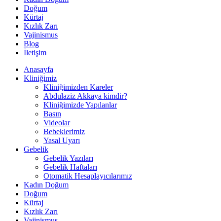
Doğum
Kürtaj
Kızlık Zarı
Vajinismus
Blog
İletişim
Anasayfa
Kliniğimiz
Kliniğimizden Kareler
Abdulaziz Akkaya kimdir?
Kliniğimizde Yapılanlar
Basın
Videolar
Bebeklerimiz
Yasal Uyarı
Gebelik
Gebelik Yazıları
Gebelik Haftaları
Otomatik Hesaplayıcılarımız
Kadın Doğum
Doğum
Kürtaj
Kızlık Zarı
Vajinismus