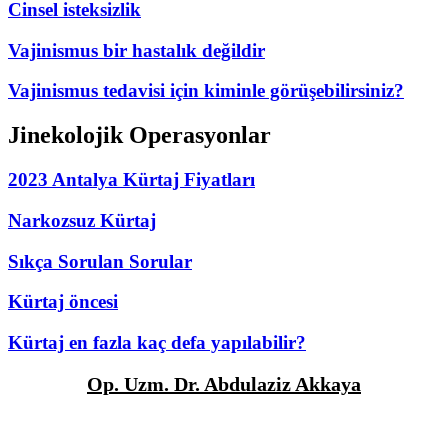
Cinsel isteksizlik
Vajinismus bir hastalık değildir
Vajinismus tedavisi için kiminle görüşebilirsiniz?
Jinekolojik Operasyonlar
2023 Antalya Kürtaj Fiyatları
Narkozsuz Kürtaj
Sıkça Sorulan Sorular
Kürtaj öncesi
Kürtaj en fazla kaç defa yapılabilir?
Op. Uzm. Dr. Abdulaziz Akkaya
Deniz Mah. Güllük Caddesi Fatih Apt. No:3/9, Antalya