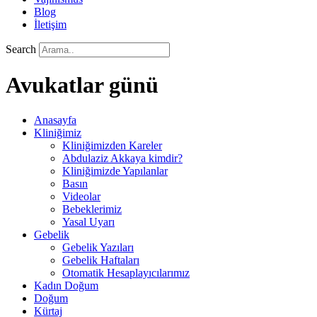
Blog
İletişim
Search
Avukatlar günü
Anasayfa
Kliniğimiz
Kliniğimizden Kareler
Abdulaziz Akkaya kimdir?
Kliniğimizde Yapılanlar
Basın
Videolar
Bebeklerimiz
Yasal Uyarı
Gebelik
Gebelik Yazıları
Gebelik Haftaları
Otomatik Hesaplayıcılarımız
Kadın Doğum
Doğum
Kürtaj