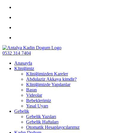
0532 314 7404
Anasayfa
Kliniğimiz
Kliniğimizden Kareler
Abdulaziz Akkaya kimdir?
Kliniğimizde Yapılanlar
Basın
Videolar
Bebeklerimiz
Yasal Uyarı
Gebelik
Gebelik Yazıları
Gebelik Haftaları
Otomatik Hesaplayıcılarımız
Kadın Doğum