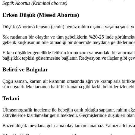
Septik Abortus (Kriminal abortus)
Erken Düşük (Missed Abortus)
Düşük (Abortus) fetusun (cenin) henüz rahim dışında yaşama şansı yokk
Sık rastlanan bir olaydır ve tüm gebeliklerin %20-25 inde görülmek
gebelik kuşkusunun bile olmadığı bir dönemde meydana geldiklerinden
Erken düşükler genellikle fetüsün kromozom yapısındaki bir anormalli
bağışıklık tepkisi göstermesine bağlanır. Radyasyon ve ilaçlar gibi çe
Belirti ve Bulgular
Çoğu zaman, karnın alt kısmının ortasında ağrı ve kramplarla birlikt
süren ısrarlı leke tarzında hafif bir kanama gibi farklı belirtiler izlene
Tedavi
Ultrasonografik inceleme ile bebeğin canlı olduğu saptanır, rahim ağ
aktivitelerde kısıtlamalar getirilmektedir. Geçmişlerinde düşükleri ol
Bazen düşük meydana gelir ama olay tamamlanamaz. Yalnızca fetus atılır