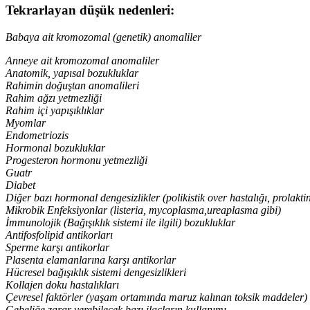
Tekrarlayan düşük nedenleri:
Babaya ait kromozomal (genetik) anomaliler
Anneye ait kromozomal anomaliler
Anatomik, yapısal bozukluklar
Rahimin doğuştan anomalileri
Rahim ağzı yetmezliği
Rahim içi yapışıklıklar
Myomlar
Endometriozis
Hormonal bozukluklar
Progesteron hormonu yetmezliği
Guatr
Diabet
Diğer bazı hormonal dengesizlikler (polikistik over hastalığı, prolaktin
Mikrobik Enfeksiyonlar (listeria, mycoplasma,ureaplasma gibi)
İmmunolojik (Bağışıklık sistemi ile ilgili) bozukluklar
Antifosfolipid antikorları
Sperme karşı antikorlar
Plasenta elamanlarına karşı antikorlar
Hücresel bağışıklık sistemi dengesizlikleri
Kollajen doku hastalıkları
Çevresel faktörler (yaşam ortamında maruz kalınan toksik maddeler)
Gebeliğe zarar verebilecek bazı ilaçların kullanımı