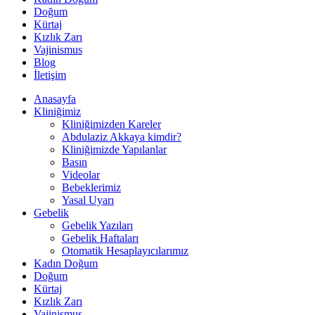
Doğum
Kürtaj
Kızlık Zarı
Vajinismus
Blog
İletişim
Anasayfa
Kliniğimiz
Kliniğimizden Kareler
Abdulaziz Akkaya kimdir?
Kliniğimizde Yapılanlar
Basın
Videolar
Bebeklerimiz
Yasal Uyarı
Gebelik
Gebelik Yazıları
Gebelik Haftaları
Otomatik Hesaplayıcılarımız
Kadın Doğum
Doğum
Kürtaj
Kızlık Zarı
Vajinismus