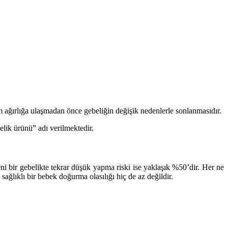
m ağırlığa ulaşmadan önce gebeliğin değişik nedenlerle sonlanmasıdır.
lik ürünü” adı verilmektedir.
ni bir gebelikte tekrar düşük yapma riski ise yaklaşık %50’dir. Her ne
sağlıklı bir bebek doğurma olasılığı hiç de az değildir.