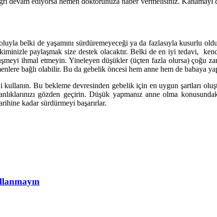
 ağrı devam ediyorsa hemen doktorunuza haber vermelisiniz. Kanamayı 
luyla belki de yaşamını sürdüremeyeceği ya da fazlasıyla kusurlu olduğu
 hekiminizle paylaşmak size destek olacaktır. Belki de en iyi tedavi, k
eyi ihmal etmeyin. Yineleyen düşükler (üçten fazla olursa) çoğu za
enlere bağlı olabilir. Bu da gebelik öncesi hem anne hem de babaya yapı
llanın. Bu bekleme devresinden gebelik için en uygun şartları oluştur
 alışkanlıklarınızı gözden geçirin. Düşük yapmanız anne olma konusu
ihine kadar sürdürmeyi başarırlar.
ullanmayın