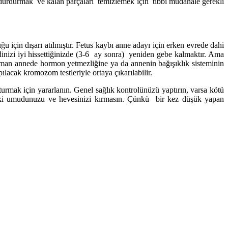
durdurmak ve kalan parçaları temizlemek için tıbbi müdahale gerekli
 için dışarı atılmıştır. Fetus kaybı anne adayı için erken evrede dahi
endinizi iyi hissettiğinizde (3-6 ay sonra) yeniden gebe kalmaktır. Ama
man annede hormon yetmezliğine ya da annenin bağışıklık sisteminin
lacak kromozom testleriyle ortaya çıkarılabilir.
mak için yararlanın. Genel sağlık kontrolünüzü yaptırın, varsa kötü
ndaki umudunuzu ve hevesinizi kırmasın. Çünkü bir kez düşük yapan