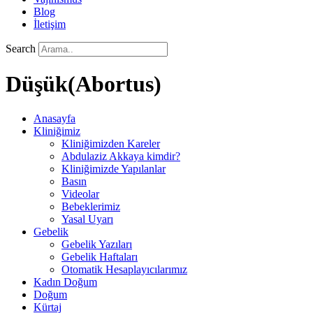
Blog
İletişim
Search
Düşük(Abortus)
Anasayfa
Kliniğimiz
Kliniğimizden Kareler
Abdulaziz Akkaya kimdir?
Kliniğimizde Yapılanlar
Basın
Videolar
Bebeklerimiz
Yasal Uyarı
Gebelik
Gebelik Yazıları
Gebelik Haftaları
Otomatik Hesaplayıcılarımız
Kadın Doğum
Doğum
Kürtaj