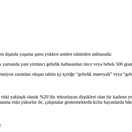
im dışında yaşama şansı yokken aniden rahimden atılmasıdır.
ilk yarısında yani yirminci gebelik haftasından önce veya bebek 500 gra
mniyon zarından oluşan rahim içi içeriğe “gebelik materyali” veya “gebe
ski yaklaşık olarak %20’dir. tekrarlayan düşükleri olan bir kadının ye
anma riski yükselse de, çalışmalar göstermektedir ki;bu bayanlarda bile 
.