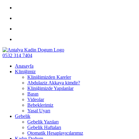
0532 314 7404
Anasayfa
Kliniğimiz
Kliniğimizden Kareler
Abdulaziz Akkaya kimdir?
Kliniğimizde Yapılanlar
Basın
Videolar
Bebeklerimiz
Yasal Uyarı
Gebelik
Gebelik Yazıları
Gebelik Haftaları
Otomatik Hesaplayıcılarımız
Kadın Doğum