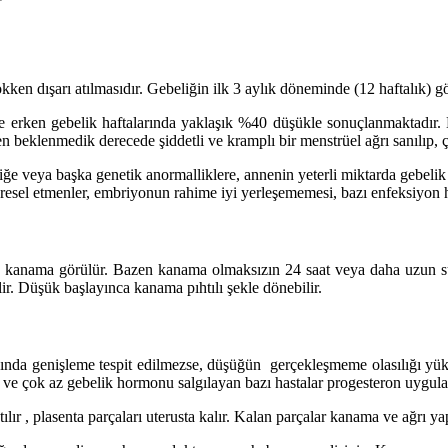
en dışarı atılmasıdır. Gebeliğin ilk 3 aylık döneminde (12 haftalık) gö
te erken gebelik haftalarında yaklaşık %40 düşükle sonuçlanmaktadır
 beklenmedik derecede şiddetli ve kramplı bir menstrüel ağrı sanılıp, 
ğe veya başka genetik anormalliklere, annenin yeterli miktarda gebeli
vresel etmenler, embriyonun rahime iyi yerleşememesi, bazı enfeksiyon ha
e kanama görülür. Bazen kanama olmaksızın 24 saat veya daha uzun süren
bilir. Düşük başlayınca kanama pıhtılı şekle dönebilir.
zında genişleme tespit edilmezse, düşüğün gerçekleşmeme olasılığı yükse
an ve çok az gebelik hormonu salgılayan bazı hastalar progesteron uygula
 , plasenta parçaları uterusta kalır. Kalan parçalar kanama ve ağrı yap