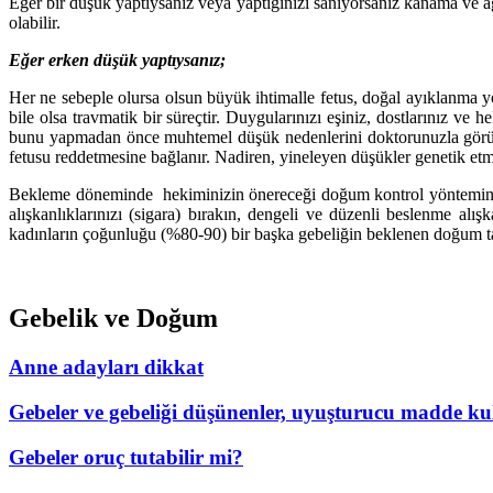
Eğer bir düşük yaptıysanız veya yaptığınızı sanıyorsanız kanama ve
olabilir.
Eğer erken düşük yaptıysanız;
Her ne sebeple olursa olsun büyük ihtimalle fetus, doğal ayıklanma yo
bile olsa travmatik bir süreçtir. Duygularınızı eşiniz, dostlarınız ve
bunu yapmadan önce muhtemel düşük nedenlerini doktorunuzla görüşm
fetusu reddetmesine bağlanır. Nadiren, yineleyen düşükler genetik etm
Bekleme döneminde hekiminizin önereceği doğum kontrol yöntemini ku
alışkanlıklarınızı (sigara) bırakın, dengeli ve düzenli beslenme
kadınların çoğunluğu (%80-90) bir başka gebeliğin beklenen doğum tar
Gebelik ve Doğum
Anne adayları dikkat
Gebeler ve gebeliği düşünenler, uyuşturucu madde k
Gebeler oruç tutabilir mi?