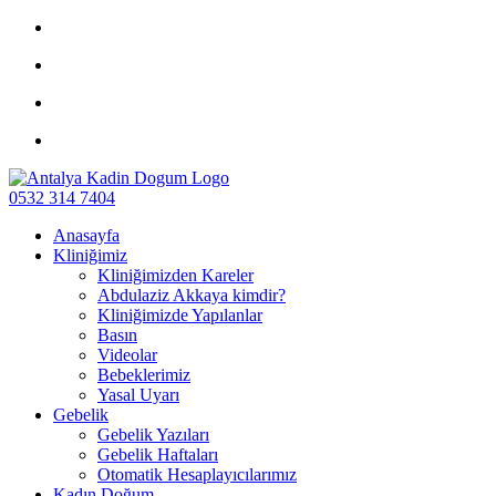
0532 314 7404
Anasayfa
Kliniğimiz
Kliniğimizden Kareler
Abdulaziz Akkaya kimdir?
Kliniğimizde Yapılanlar
Basın
Videolar
Bebeklerimiz
Yasal Uyarı
Gebelik
Gebelik Yazıları
Gebelik Haftaları
Otomatik Hesaplayıcılarımız
Kadın Doğum