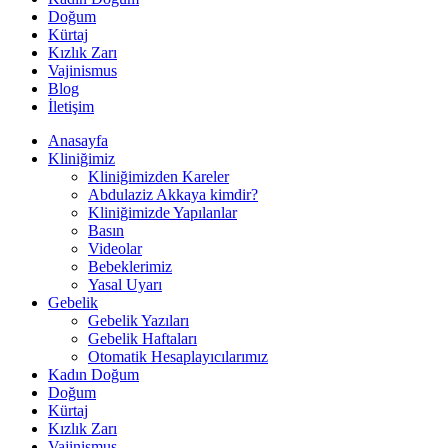
Doğum
Kürtaj
Kızlık Zarı
Vajinismus
Blog
İletişim
Anasayfa
Kliniğimiz
Kliniğimizden Kareler
Abdulaziz Akkaya kimdir?
Kliniğimizde Yapılanlar
Basın
Videolar
Bebeklerimiz
Yasal Uyarı
Gebelik
Gebelik Yazıları
Gebelik Haftaları
Otomatik Hesaplayıcılarımız
Kadın Doğum
Doğum
Kürtaj
Kızlık Zarı
Vajinismus