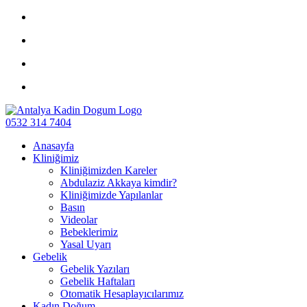
0532 314 7404
Anasayfa
Kliniğimiz
Kliniğimizden Kareler
Abdulaziz Akkaya kimdir?
Kliniğimizde Yapılanlar
Basın
Videolar
Bebeklerimiz
Yasal Uyarı
Gebelik
Gebelik Yazıları
Gebelik Haftaları
Otomatik Hesaplayıcılarımız
Kadın Doğum