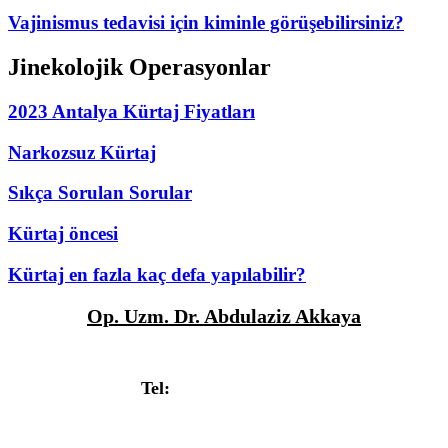
Vajinismus tedavisi için kiminle görüşebilirsiniz?
Jinekolojik Operasyonlar
2023 Antalya Kürtaj Fiyatları
Narkozsuz Kürtaj
Sıkça Sorulan Sorular
Kürtaj öncesi
Kürtaj en fazla kaç defa yapılabilir?
Op. Uzm. Dr. Abdulaziz Akkaya
Deniz Mah. Güllük Caddesi Fatih Apt. No:3/9, Antalya
Tel:
+90 532 314 7404