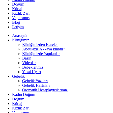
Doğum
Kürtaj
Kızlık Zarı
Vajinismus
Blog
İletişim
Anasayfa
Kliniğimiz
Kliniğimizden Kareler
Abdulaziz Akkaya kimdir?
Kliniğimizde Yapılanlar
Basın
Videolar
Bebeklerimiz
Yasal Uyarı
Gebelik
Gebelik Yazıları
Gebelik Haftaları
Otomatik Hesaplayıcılarımız
Kadın Doğum
Doğum
Kürtaj
Kızlık Zarı
Vajinismus