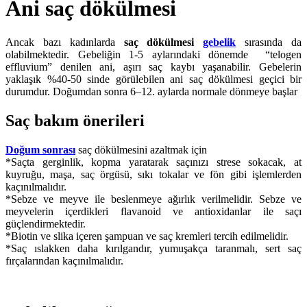
Ani saç dökülmesi
Ancak bazı kadınlarda
saç dökülmesi
gebelik
sırasında da
olabilmektedir. Gebeliğin 1-5 aylarındaki dönemde “telogen
effluvium” denilen ani, aşırı saç kaybı yaşanabilir. Gebelerin
yaklaşık %40-50 sinde görülebilen ani saç dökülmesi geçici bir
durumdur. Doğumdan sonra 6–12. aylarda normale dönmeye başlar
Saç bakım önerileri
Doğum sonrası
saç dökülmesini azaltmak için
*Saçta gerginlik, kopma yaratarak saçınızı strese sokacak, at
kuyruğu, maşa, saç örgüsü, sıkı tokalar ve fön gibi işlemlerden
kaçınılmalıdır.
*Sebze ve meyve ile beslenmeye ağırlık verilmelidir. Sebze ve
meyvelerin içerdikleri flavanoid ve antioxidanlar ile saçı
güçlendirmektedir.
*Biotin ve slika içeren şampuan ve saç kremleri tercih edilmelidir.
*Saç ıslakken daha kırılgandır, yumuşakça taranmalı, sert saç
fırçalarından kaçınılmalıdır.