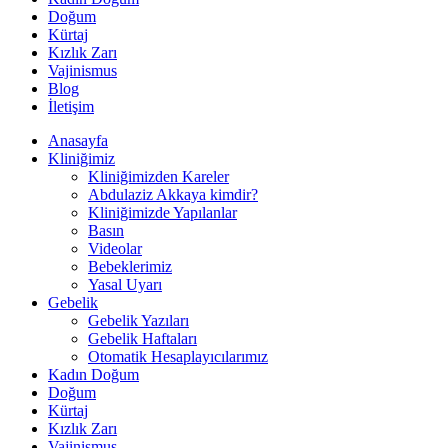
Doğum
Kürtaj
Kızlık Zarı
Vajinismus
Blog
İletişim
Anasayfa
Kliniğimiz
Kliniğimizden Kareler
Abdulaziz Akkaya kimdir?
Kliniğimizde Yapılanlar
Basın
Videolar
Bebeklerimiz
Yasal Uyarı
Gebelik
Gebelik Yazıları
Gebelik Haftaları
Otomatik Hesaplayıcılarımız
Kadın Doğum
Doğum
Kürtaj
Kızlık Zarı
Vajinismus