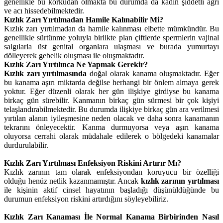
genellikle bu korkudan olmakta bu durumda da kadın şiddetli ağrı
ve acı hissedebilmektedir.
Kızlık Zarı Yırtılmadan Hamile Kalınabilir Mi?
Kızlık zarı yırtılmadan da hamile kalınması elbette mümkündür. Bu
genellikle sürtünme yoluyla birlikte plan çiftlerde spermlerin vajinal
salgılarla üst genital organlara ulaşması ve burada yumurtayı
dölleyerek gebelik oluşması ile oluşmaktadır.
Kızlık Zarı Yırtılınca Ne Yapmak Gerekir?
Kızlık zarı yırtılmasında
doğal olarak kanama oluşmaktadır. Eğer
bu kanama aşırı miktarda değilse herhangi bir önlem almaya gerek
yoktur. Eğer düzenli olarak her gün ilişkiye girdiyse bu kanama
birkaç gün sürebilir. Kanmanın birkaç gün sürmesi bir çok kişiyi
telaşlandırabilmektedir. Bu durumda ilişkiye birkaç gün ara verilmesi
yırtılan alanın iyileşmesine neden olacak ve daha sonra kanamanın
tekrarını önleyecektir. Kanma durmuyorsa veya aşırı kanama
oluyorsa cerrahi olarak müdahale edilerek o bölgedeki kanamalar
durdurulabilir.
Kızlık Zarı Yırtılması Enfeksiyon Riskini Artırır Mı?
Kızlık zarının tam olarak enfeksiyondan koruyucu bir özelliği
olduğu henüz netlik kazanmamıştır. Ancak
kızlık zarının yırtılması
ile kişinin aktif cinsel hayatının başladığı düşünüldüğünde bu
durumun enfeksiyon riskini artırdığını söyleyebiliriz.
Kızlık Zarı Kanaması İle Normal Kanama Birbirinden Nasıl