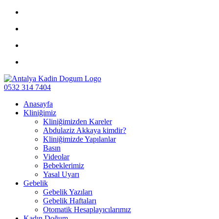
0532 314 7404
Anasayfa
Kliniğimiz
Kliniğimizden Kareler
Abdulaziz Akkaya kimdir?
Kliniğimizde Yapılanlar
Basın
Videolar
Bebeklerimiz
Yasal Uyarı
Gebelik
Gebelik Yazıları
Gebelik Haftaları
Otomatik Hesaplayıcılarımız
Kadın Doğum