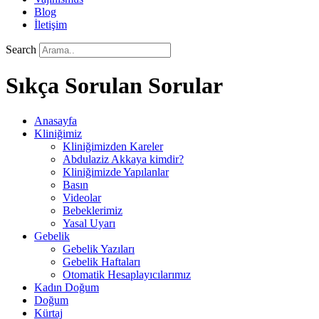
Blog
İletişim
Search
Sıkça Sorulan Sorular
Anasayfa
Kliniğimiz
Kliniğimizden Kareler
Abdulaziz Akkaya kimdir?
Kliniğimizde Yapılanlar
Basın
Videolar
Bebeklerimiz
Yasal Uyarı
Gebelik
Gebelik Yazıları
Gebelik Haftaları
Otomatik Hesaplayıcılarımız
Kadın Doğum
Doğum
Kürtaj