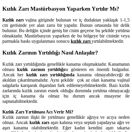
Kızlık Zarı Mastürbasyon Yaparken Yırtılır Mı?
Kızlık zarı
vajina girişinde bulunan ve iç dudaktan yaklaşık 1-1,5
cm gerisinde yer alan zarsı bir yapıdır. Bunun ortasında bir delik
bulunur. Bu deliğin içinde geniş bir cisim geçerse bu şekilde yırtılma
olmaktadır. Mastürbasyon yaparken de bu bölgeye bir cisimle veya
parmakla baskı uygulanması sonucu
kızlık zarı
yırtılabilmektedir.
Kızlık Zarının Yırtıldığı Nasıl Anlaşılır?
Kızlık zarı yırtıldığında genellikle kanama oluşmaktadır. Kanamanın
olması
kızlık zarının yırtıldığı
nı gösteren en önemli bulgudur.
Ancak her
kızlık zarı yırtıldığında
kanama olmayabileceği de
akıldan çıkarılmamalıdır. Aynı şekilde çok az olan kanama vajinal
salgılarla karışarak dışarıdan fark edilemeyebilmektedir. Bazı kızlık
zarlarında kızlık zarının esnek olduğu durumda yırtılma olmayacağı
için iç kanama da olmaz bu durum ancak muayene ile
saptanabilmektedir.
Kızlık Zarı Yırtılması Acı Verir Mi?
Kızlık zarının ilişki ile yırtılması genellikle ağrıya ve acıya neden
olmaz. Ancak
kızlık zarı
aşırı kalınsa veya septalı yapıdaysa ağrı ve
aşırı kanama olabilmektedir. Eğer kadın kendini aşırı sıkarsa