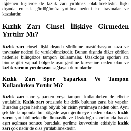
ilgilenen kişilerde de kızlık zarı yırtılması olabilmektedir. İlişki
dışında en sık gördüğümüz yırtılma nedeni ise travmalar ve
kazalardır.
Kızlık Zarı Cinsel İlişkiye Girmeden
Yırtılır Mı?
Kızlık zarı
cinsel ilişki dışında sürtünme mastürbasyon kaza ve
travmalar nedeni ile yırtılabilmektedir. Bunun dışında diğer görülen
nedenler bilinçsizce tampon kullanmalar. Uzakdoğu sporları ata
binme gibi vajinal bölgede aşırı gerilme kuvvetine neden olan ve
kızlık zarının yırtılması
nı sağlayan durumlardır.
Kızlık Zarı Spor Yaparken Ve Tampon
Kullanılırken Yırtılır Mı?
Kızlık zarı
spor yaparken veya tampon kullanılırken de elbette
yırtılabilir.
Kızlık zarı
ortasında bir delik bulunan zarsı bir yapıdır.
Buradan geçen herhangi büyük bir cisim yırtılmaya neden olur. Aynı
şekilde tamponda bu bölgede aşırı gerilmeye neden olarak
kızlık
zarı
nı yırtılabilmektedir. Jimnastik ve Uzakdoğu sporlarında bacak
aşırı açılması sonucu buradaki gerilme kuvvetinin etkisiyle
kızlık
zarı
çok nadir de olsa yırtılabilmektedir.