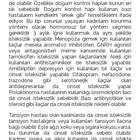
de olabilir. Özellikle doğum kontrol hapları bunun en
sık sebebidir. Doğum kontrol hapı kullanan bazı
hastalarım kendilerini “erkek gibi” hissettiklerini ifade
ediyor. Bu tip sorunlar yaşayan kadınların korunma
yöntemi olarak hormonsuz bir yöntem seçmesi
gereklidir. 3 aylık iğne kullanmak da aynı şekilde
isteksizlik yapabilir. Menopoza girmek için kullanılan
ilaçlar mesela aromatoz inhibitörleri, GNRH agonist
veya antagonistleri meme kanserinde kullanılan
tamoksifen isteksizlik yapan ilaçlardandır. Alerji için
kullanılan antihistaminikler de isteksizlik yapabilir.
Amiltiriptilin depresyon için kullanılan bir ilaçtır ve
cinsel isteksizlik yapabilir. Citalopram, nefazodone,
trazodone gibi serotonerjik ilaçlar olan
antidepresanlar da cinsel isteksizlik yapar.
Prolaktinoma hastalarının kullandığı bromokriptin ilacı
da cinsel isteksizlik sebebidir. Bazı antibiyotikler ve
steroid gibi ilaçlar da cinsel isteksizlik nedeni olabilir.
Tansiyon hastası olan kadınlarda da cinsel isteksizlik
tansiyon hastalığına veya kullanılan tansiyon ilacına
bağlı olabilir. Eşte ağzı koku veya sigara kokusu varsa,
bu durumlar da cinsel isteksizlik sebebi olabilir.
Kadının sigara ve alkol kullanımı da cinsel istekte