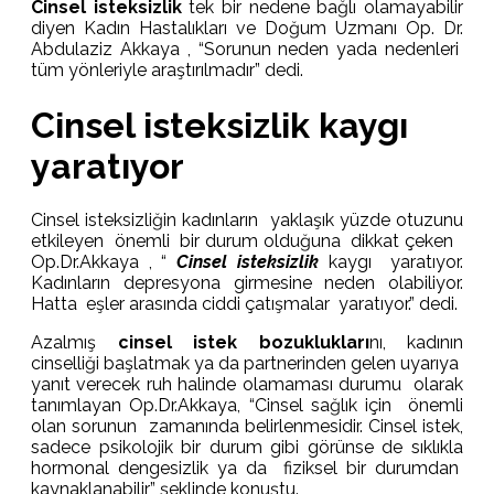
Cinsel isteksizlik
tek bir nedene bağlı olamayabilir
diyen Kadın Hastalıkları ve Doğum Uzmanı Op. Dr.
Abdulaziz Akkaya , “Sorunun neden yada nedenleri
tüm yönleriyle araştırılmadır” dedi.
Cinsel isteksizlik kaygı
yaratıyor
Cinsel isteksizliğin kadınların yaklaşık yüzde otuzunu
etkileyen önemli bir durum olduğuna dikkat çeken
Op.Dr.Akkaya , “
Cinsel isteksizlik
kaygı yaratıyor.
Kadınların depresyona girmesine neden olabiliyor.
Hatta eşler arasında ciddi çatışmalar yaratıyor.” dedi.
Azalmış
cinsel istek bozuklukları
nı, kadının
cinselliği başlatmak ya da partnerinden gelen uyarıya
yanıt verecek ruh halinde olamaması durumu olarak
tanımlayan Op.Dr.Akkaya, “Cinsel sağlık için önemli
olan sorunun zamanında belirlenmesidir. Cinsel istek,
sadece psikolojik bir durum gibi görünse de sıklıkla
hormonal dengesizlik ya da fiziksel bir durumdan
kaynaklanabilir” şeklinde konuştu.