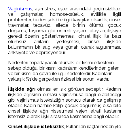
Vaginismus
, aşırı stres, eşler arasındaki geçimsizlikler
ve çatışmalar, homoseksüellik, evlilikle ilgili
problemler, beden şekli ile ilgili kaygılar, bıkkınlık, cinsel
travmalar, tecavüz, ailede birinin ölümü, çocuk
doğumu, taşınma gibi önemli yaşam olayları, ilişkiye
gerekli özenin gösterilmemesi, cinsel ilişki ile bazı
olumsuz anıların yerleşmesi, cinsel ilişkide
bulunmanın bir suç veya günah olarak algılanması,
anksiyete ve depresyondur.
Nedenleri toparlayacak olursak, bir kısmı erkeklerin
sebep olduğu, bir kısmı kadınların kendilerinden gelen
ve bir kısmı da çevre ile ilgili nedenlerdir. Kadınların
yaklaşık %1’de gerçekten fiziksel bir sorun vardır.
İlişkide ağrı
olması en sık görülen sebeptir. Kadının
ilişkide ağrısının olması vajinismusa bağlı olabileceği
gibi vajinismus isteksizliğin sonucu olarak da gelişmiş
olabilir. Kadın hamile kalıp çocuk doğurmuş olsa bile
cinsel ilişkide ağrı hissetmesi vajen etrafı kaslarını
istemsiz olarak ilişki sırasında kasmasına bağlı olabilir.
Cinsel ilişkide isteksizlik
, kullanılan ilaçlar nedeniyle