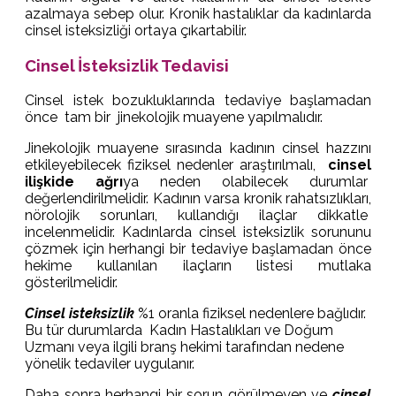
azalmaya sebep olur. Kronik hastalıklar da kadınlarda
cinsel isteksizliği ortaya çıkartabilir.
Cinsel İsteksizlik Tedavisi
Cinsel istek bozukluklarında tedaviye başlamadan
önce tam bir jinekolojik muayene yapılmalıdır.
Jinekolojik muayene sırasında kadının cinsel hazzını
etkileyebilecek fiziksel nedenler araştırılmalı,
cinsel
ilişkide ağrı
ya neden olabilecek durumlar
değerlendirilmelidir. Kadının varsa kronik rahatsızlıkları,
nörolojik sorunları, kullandığı ilaçlar dikkatle
incelenmelidir. Kadınlarda cinsel isteksizlik sorununu
çözmek için herhangi bir tedaviye başlamadan önce
hekime kullanılan ilaçların listesi mutlaka
gösterilmelidir.
Cinsel isteksizlik
%1 oranla fiziksel nedenlere bağlıdır.
Bu tür durumlarda Kadın Hastalıkları ve Doğum
Uzmanı veya ilgili branş hekimi tarafından nedene
yönelik tedaviler uygulanır.
Daha sonra herhangi bir sorun görülmeyen ve
cinsel