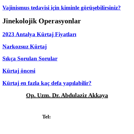
Vajinismus tedavisi için kiminle görüşebilirsiniz?
Jinekolojik Operasyonlar
2023 Antalya Kürtaj Fiyatları
Narkozsuz Kürtaj
Sıkça Sorulan Sorular
Kürtaj öncesi
Kürtaj en fazla kaç defa yapılabilir?
Op. Uzm. Dr. Abdulaziz Akkaya
Deniz Mah. Güllük Caddesi Fatih Apt. No:3/9, Antalya
Tel:
+90 532 314 7404