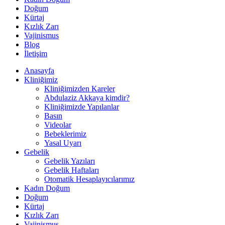
Doğum
Kürtaj
Kızlık Zarı
Vajinismus
Blog
İletişim
Anasayfa
Kliniğimiz
Kliniğimizden Kareler
Abdulaziz Akkaya kimdir?
Kliniğimizde Yapılanlar
Basın
Videolar
Bebeklerimiz
Yasal Uyarı
Gebelik
Gebelik Yazıları
Gebelik Haftaları
Otomatik Hesaplayıcılarımız
Kadın Doğum
Doğum
Kürtaj
Kızlık Zarı
Vajinismus