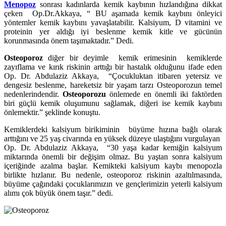
Menopoz
sonrası kadınlarda kemik kaybının hızlandığına dikkat
çeken Op.Dr.Akkaya, “ BU aşamada kemik kaybını önleyici
yöntemler kemik kaybını yavaşlatabilir. Kalsiyum, D vitamini ve
proteinin yer aldığı iyi beslenme kemik kitle ve gücünün
korunmasında önem taşımaktadır.” Dedi.
Osteoporoz
diğer bir deyimle kemik erimesinin kemiklerde
zayıflama ve kırık riskinin arttığı bir hastalık olduğunu ifade eden
Op. Dr. Abdulaziz Akkaya, “Çocukluktan itibaren yetersiz ve
dengesiz beslenme, hareketsiz bir yaşam tarzı Osteoporozun temel
nedenlerindendir.
Osteoporozu
önlemede en önemli iki faktörden
biri güçlü kemik oluşumunu sağlamak, diğeri ise kemik kaybını
önlemektir.” şeklinde konuştu.
Kemiklerdeki kalsiyum birikiminin büyüme hızına bağlı olarak
arttığını ve 25 yaş civarında en yüksek düzeye ulaştığını vurgulayan
Op. Dr. Abdulaziz Akkaya, “30 yaşa kadar kemiğin kalsiyum
miktarında önemli bir değişim olmaz. Bu yaştan sonra kalsiyum
içeriğinde azalma başlar. Kemikteki kalsiyum kaybı menopozla
birlikte hızlanır. Bu nedenle, osteoporoz riskinin azaltılmasında,
büyüme çağındaki çocuklarımızın ve gençlerimizin yeterli kalsiyum
alımı çok büyük önem taşır.” dedi.