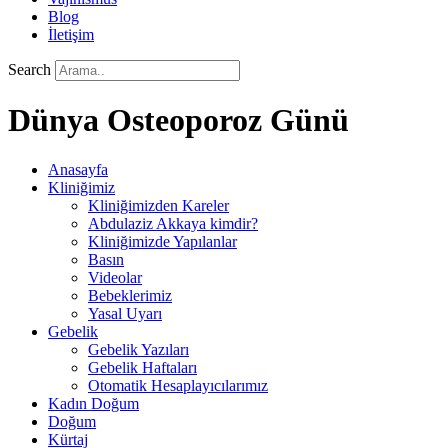
Blog
İletişim
Search
Dünya Osteoporoz Günü
Anasayfa
Kliniğimiz
Kliniğimizden Kareler
Abdulaziz Akkaya kimdir?
Kliniğimizde Yapılanlar
Basın
Videolar
Bebeklerimiz
Yasal Uyarı
Gebelik
Gebelik Yazıları
Gebelik Haftaları
Otomatik Hesaplayıcılarımız
Kadın Doğum
Doğum
Kürtaj