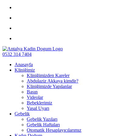
0532 314 7404
Anasayfa
Kliniğimiz
Kliniğimizden Kareler
Abdulaziz Akkaya kimdir?
Kliniğimizde Yapılanlar
Basın
Videolar
Bebeklerimiz
Yasal Uyarı
Gebelik
Gebelik Yazıları
Gebelik Haftaları
Otomatik Hesaplayıcılarımız
Kadın Doğum