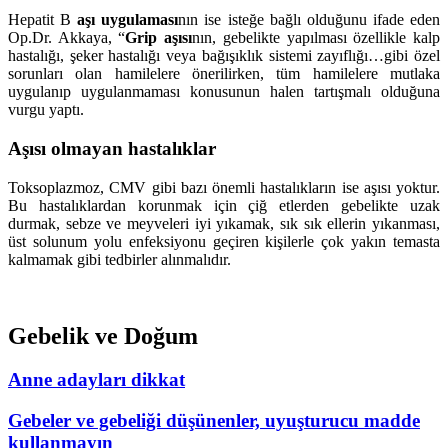
Hepatit B
aşı uygulaması
nın ise isteğe bağlı olduğunu ifade eden
Op.Dr. Akkaya, “
Grip aşısı
nın, gebelikte yapılması özellikle kalp
hastalığı, şeker hastalığı veya bağışıklık sistemi zayıflığı…gibi özel
sorunları olan hamilelere önerilirken, tüm hamilelere mutlaka
uygulanıp uygulanmaması konusunun halen tartışmalı olduğuna
vurgu yaptı.
Aşısı olmayan hastalıklar
Toksoplazmoz, CMV gibi bazı önemli hastalıkların ise aşısı yoktur.
Bu hastalıklardan korunmak için çiğ etlerden gebelikte uzak
durmak, sebze ve meyveleri iyi yıkamak, sık sık ellerin yıkanması,
üst solunum yolu enfeksiyonu geçiren kişilerle çok yakın temasta
kalmamak gibi tedbirler alınmalıdır.
Gebelik ve Doğum
Anne adayları dikkat
Gebeler ve gebeliği düşünenler, uyuşturucu madde
kullanmayın