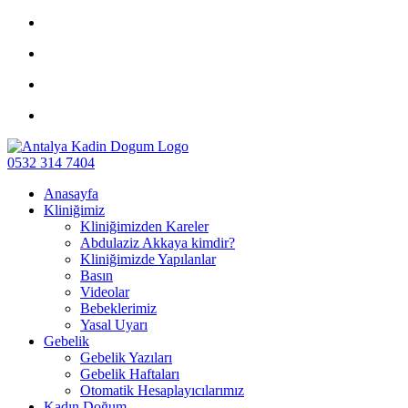
0532 314 7404
Anasayfa
Kliniğimiz
Kliniğimizden Kareler
Abdulaziz Akkaya kimdir?
Kliniğimizde Yapılanlar
Basın
Videolar
Bebeklerimiz
Yasal Uyarı
Gebelik
Gebelik Yazıları
Gebelik Haftaları
Otomatik Hesaplayıcılarımız
Kadın Doğum