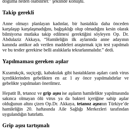
doğuma neden olabilirler.” şeklinde konuştu.
Takip gerekli
Anne olmayı planlayan kadınlar, bir hastalıkla daha önceden
karşılaşıp karşılaşmadığını, bağışıklığı olup olmadığını kesin olarak
bilmiyorsa mutlaka takip edilmesi gerektiğini söyleyen Op. Dr.
Abdulaziz Akkaya, “Hamileliğin ilk aylarında anne adayının
kanında antikor adı verilen maddeleri araştırmak için test yapılmalı
ve bu testler gerekirse belli aralıklarla tekrarlanmalıdır.” dedi.
Yapılmaması gereken aşılar
Kızamıkçık, suçiçeği, kabakulak gibi hastalıkların aşıları canlı virus
içerdiklerinden gebelikten en az 1 ay önce yapılmalıdırlar ve
gebelikte yapılmaları önerilmez.
Hepatit B, tetanoz ve
grip aşısı
ise aşıların hamilelikte yapılmasında
sakınca olmayan ölü virus ya da bakteri içeriğine sahip aşılar
olduğunun altını çizen Op.Dr. Akkaya,
tetanoz aşısı
nın Türkiye’de
hamileliğin 20. haftasında Aile Sağlığı Merkezleri tarafından
uygulandığın hatırlattı.
Grip aşısı tartışmalı