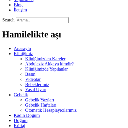
Blog
İletişim
Search
Hamilelikte aşı
Anasayfa
Kliniğimiz
Kliniğimizden Kareler
Abdulaziz Akkaya kimdir?
Kliniğimizde Yapılanlar
Basın
Videolar
Bebeklerimiz
Yasal Uyarı
Gebelik
Gebelik Yazıları
Gebelik Haftaları
Otomatik Hesaplayıcılarımız
Kadın Doğum
Doğum
Kürtaj