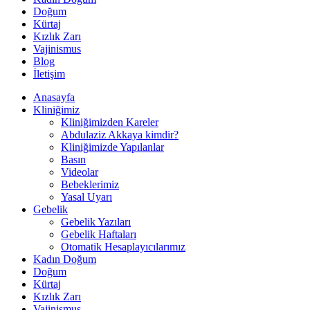
Doğum
Kürtaj
Kızlık Zarı
Vajinismus
Blog
İletişim
Anasayfa
Kliniğimiz
Kliniğimizden Kareler
Abdulaziz Akkaya kimdir?
Kliniğimizde Yapılanlar
Basın
Videolar
Bebeklerimiz
Yasal Uyarı
Gebelik
Gebelik Yazıları
Gebelik Haftaları
Otomatik Hesaplayıcılarımız
Kadın Doğum
Doğum
Kürtaj
Kızlık Zarı
Vajinismus