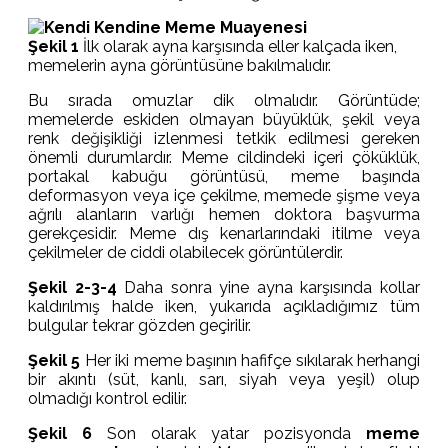
Şekil 1
İlk olarak ayna karşısında eller kalçada iken,
memelerin ayna görüntüsüne bakılmalıdır.
Bu sırada omuzlar dik olmalıdır. Görüntüde;
memelerde eskiden olmayan büyüklük, şekil veya
renk değişikliği izlenmesi tetkik edilmesi gereken
önemli durumlardır. Meme cildindeki içeri çöküklük,
portakal kabuğu görüntüsü, meme başında
deformasyon veya içe çekilme, memede şişme veya
ağrılı alanların varlığı hemen doktora başvurma
gerekçesidir. Meme dış kenarlarındaki itilme veya
çekilmeler de ciddi olabilecek görüntülerdir.
Şekil 2-3-4
Daha sonra yine ayna karşısında kollar
kaldırılmış halde iken, yukarıda açıkladığımız tüm
bulgular tekrar gözden geçirilir.
Şekil 5
Her iki meme başının hafifçe sıkılarak herhangi
bir akıntı (süt, kanlı, sarı, siyah veya yeşil) olup
olmadığı kontrol edilir.
Şekil 6
Son olarak yatar pozisyonda
meme