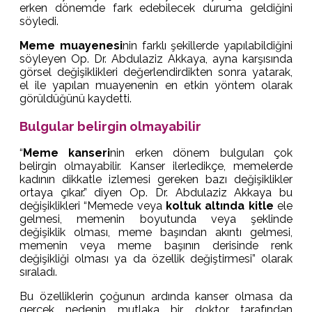
erken dönemde fark edebilecek duruma geldiğini
söyledi.
Meme muayenesi
nin farklı şekillerde yapılabildiğini
söyleyen Op. Dr. Abdulaziz Akkaya, ayna karşısında
görsel değişiklikleri değerlendirdikten sonra yatarak,
el ile yapılan muayenenin en etkin yöntem olarak
görüldüğünü kaydetti.
Bulgular belirgin olmayabilir
“
Meme kanseri
nin erken dönem bulguları çok
belirgin olmayabilir. Kanser ilerledikçe, memelerde
kadının dikkatle izlemesi gereken bazı değişiklikler
ortaya çıkar.” diyen Op. Dr. Abdulaziz Akkaya bu
değişiklikleri “Memede veya
koltuk altında kitle
ele
gelmesi, memenin boyutunda veya şeklinde
değişiklik olması, meme başından akıntı gelmesi,
memenin veya meme başının derisinde renk
değişikliği olması ya da özellik değiştirmesi” olarak
sıraladı.
Bu özelliklerin çoğunun ardında kanser olmasa da
gerçek nedenin mutlaka bir doktor tarafından