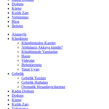
Doğum
Kürtaj
Kızlık Zarı
Vajinismus
Blog
İletişim
Anasayfa
Kliniğimiz
Kliniğimizden Kareler
Abdulaziz Akkaya kimdir?
Kliniğimizde Yapılanlar
Basın
Videolar
Bebeklerimiz
Yasal Uyarı
Gebelik
Gebelik Yazıları
Gebelik Haftaları
Otomatik Hesaplayıcılarımız
Kadın Doğum
Doğum
Kürtaj
Kızlık Zarı
Vajinismus