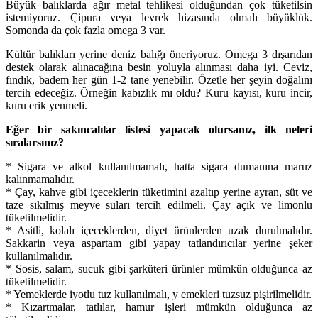
Büyük balıklarda ağır metal tehlikesi olduğundan çok tüketilsin
istemiyoruz. Çipura veya levrek hizasında olmalı büyüklük.
Somonda da çok fazla omega 3 var.
Kültür balıkları yerine deniz balığı öneriyoruz. Omega 3 dışarıdan
destek olarak alınacağına besin yoluyla alınması daha iyi. Ceviz,
fındık, badem her gün 1-2 tane yenebilir. Özetle her şeyin doğalını
tercih edeceğiz. Örneğin kabızlık mı oldu? Kuru kayısı, kuru incir,
kuru erik yenmeli.
Eğer bir sakıncalılar listesi yapacak olursanız, ilk neleri
sıralarsınız?
* Sigara ve alkol kullanılmamalı, hatta sigara dumanına maruz
kalınmamalıdır.
* Çay, kahve gibi içeceklerin tüketimini azaltıp yerine ayran, süt ve
taze sıkılmış meyve suları tercih edilmeli. Çay açık ve limonlu
tüketilmelidir.
* Asitli, kolalı içeceklerden, diyet ürünlerden uzak durulmalıdır.
Sakkarin veya aspartam gibi yapay tatlandırıcılar yerine şeker
kullanılmalıdır.
* Sosis, salam, sucuk gibi şarküteri ürünler mümkün olduğunca az
tüketilmelidir.
* Yemeklerde iyotlu tuz kullanılmalı, y emekleri tuzsuz pişirilmelidir.
* Kızartmalar, tatlılar, hamur işleri mümkün olduğunca az