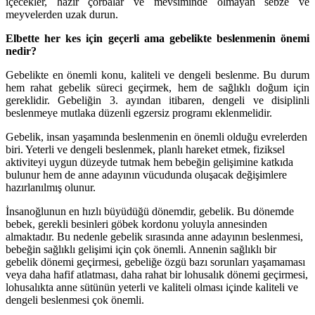
içecekler, hazır çorbalar ve mevsiminde olmayan sebze ve
meyvelerden uzak durun.
Elbette her kes için geçerli ama gebelikte beslenmenin önemi
nedir?
Gebelikte en önemli konu, kaliteli ve dengeli beslenme. Bu durum
hem rahat gebelik süreci geçirmek, hem de sağlıklı doğum için
gereklidir. Gebeliğin 3. ayından itibaren, dengeli ve disiplinli
beslenmeye mutlaka düzenli egzersiz programı eklenmelidir.
Gebelik, insan yaşamında beslenmenin en önemli olduğu evrelerden
biri. Yeterli ve dengeli beslenmek, planlı hareket etmek, fiziksel
aktiviteyi uygun düzeyde tutmak hem bebeğin gelişimine katkıda
bulunur hem de anne adayının vücudunda oluşacak değişimlere
hazırlanılmış olunur.
İnsanoğlunun en hızlı büyüdüğü dönemdir, gebelik. Bu dönemde
bebek, gerekli besinleri göbek kordonu yoluyla annesinden
almaktadır. Bu nedenle gebelik sırasında anne adayının beslenmesi,
bebeğin sağlıklı gelişimi için çok önemli. Annenin sağlıklı bir
gebelik dönemi geçirmesi, gebeliğe özgü bazı sorunları yaşamaması
veya daha hafif atlatması, daha rahat bir lohusalık dönemi geçirmesi,
lohusalıkta anne sütünün yeterli ve kaliteli olması içinde kaliteli ve
dengeli beslenmesi çok önemli.