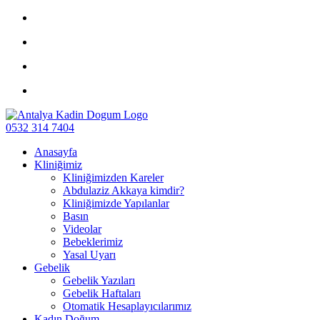
0532 314 7404
Anasayfa
Kliniğimiz
Kliniğimizden Kareler
Abdulaziz Akkaya kimdir?
Kliniğimizde Yapılanlar
Basın
Videolar
Bebeklerimiz
Yasal Uyarı
Gebelik
Gebelik Yazıları
Gebelik Haftaları
Otomatik Hesaplayıcılarımız
Kadın Doğum