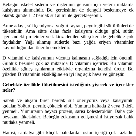
Bebeğin iskelet sistemi ve dişlerinin gelişimi için yeterli miktarda
kalsiyum alınmalıdır. Bu gereksinim de dengeli beslenmeye ek
olarak günde 1-2 bardak süt alımı ile gerçekleşebilir.
Anne adayı, süt içemiyorsa yoğurt, ayran, peynir gibi süt ürünleri de
tüketebilir. Ama sütte daha fazla kalsiyum olduğu gibi, sütün
içerisindeki proteinler ve laktoz denilen süt şekeri de gebelikte çok
faydalıdır. Yağı alınmış sütlerde bazı yağda eriyen vitaminler
kaybolduğundan önerilmemektedir.
D vitamini de kalsiyumun vücutta kalmasını sağladığı için önemli.
Günlük besinler çok az miktarda D vitamini içerirler. Bu vitamini
özellikle güneş ışınlarının etkisiyle organizma kendisi üretir. Bu
yüzden D vitaminin eksikliğine en iyi ilaç açık hava ve güneştir.
Gebelikte özellikle tüketilmesini istediğiniz yiyecek ve içecekler
neler?
Sabah ve akşam birer bardak süt öneriyoruz veya kalsiyumlu
gıdalar. Yoğurt, peynir, çökelek gibi.. Yumurta haftada 2 veya 3 defa
yenmeli. Yumurtanın beyazı protein, sarısı kolesteroldür. Daha çok
beyazını tüketsinler. Bebeğin zekasının gelişmesini istiyorsak balık
mutlaka yenmeli.
Hamsi, sardalya gibi küçük balıklarda fosfor içeriği çok fazladır.