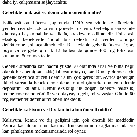
daha iyi çalışmasını sağlayacaktır.
Gebelikte folik asit ve demir alımı önemli midir?
Folik asit kan hücresi yapımında, DNA sentezinde ve hücrelerin
yenilenmesinde çok önemli görevler üstlenir. Gebeliğin öncesinde
alınmaya başlanmalıdır ve ilk üç ay devam edilmelidir. Folik asit
eksikliği bebeklerde ‘nöral tüp defekti’ adı verilen omurga
defektlerine yol açabilmektedir. Bu nedenle gebelik öncesi üç ay
boyunca ve gebeliğin ilk 12 haftasında günde 400 mg folik asit
kullanımı önerilmektedir.
Gebelik sırasında kan hacmi yüzde 50 oranında artar ve buna bağlı
olarak bir anemi(kansızlık) tablosu ortaya çıkar. Bunu gidermek için
gebelik boyunca düzenli demir alımı çok gereklidir. Ayrıca gebeliğin
ikinci yarısında bebek demir depolarını oluştururken annenin demir
depolarını kullanır. Demir eksikliği ile doğan bebekte halsizlik,
meme emememe görülür ve dolayısıyla gelişimi yavaşlar. Günde 60
mg elementer demir alımı önerilmektedir.
Gebelikte kalsiyum ve D vitamini alımı önemli midir?
Kalsiyum, kemik ve diş gelişimi için çok önemli bir maddedir.
Ayrıca kas dokularının kasılma fonksiyonunun sağlanmasında ve
kan pıhtılaşması mekanizmasında rol oynar.