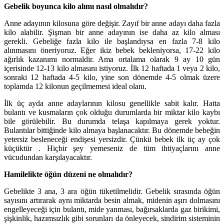
Gebelik boyunca kilo alımı nasıl olmalıdır?
Anne adayının kilosuna göre değişir. Zayıf bir anne adayı daha fazla
kilo alabilir. Şişman bir anne adayının ise daha az kilo alması
gerekli. Gebeliğe fazla kilo ile başlandıysa en fazla 7-8 kilo
alınmasını öneriyoruz. Eğer ikiz bebek bekleniyorsa, 17-22 kilo
ağırlık kazanımı normaldir. Ama ortalama olarak 9 ay 10 gün
içerisinde 12-13 kilo almasını istiyoruz. İlk 12 haftada 1 veya 2 kilo,
sonraki 12 haftada 4-5 kilo, yine son dönemde 4-5 olmak üzere
toplamda 12 kilonun geçilmemesi ideal olanı.
İlk üç ayda anne adaylarının kilosu genellikle sabit kalır. Hatta
bulantı ve kusmaların çok olduğu durumlarda bir miktar kilo kaybı
bile görülebilir. Bu durumda telaşa kapılmaya gerek yoktur.
Bulantılar bittiğinde kilo almaya başlanacaktır. Bu dönemde bebeğin
yetersiz besleneceği endişesi yersizdir. Çünkü bebek ilk üç ay çok
küçüktür . Hiçbir şey yemeseniz de tüm ihtiyaçlarını anne
vücudundan karşılayacaktır.
Hamilelikte öğün düzeni ne olmalıdır?
Gebelikte 3 ana, 3 ara öğün tüketilmelidir. Gebelik sırasında öğün
sayısını artırarak aynı miktarda besin almak, midenin aşırı dolmasını
engelleyeceği için bulantı, mide yanması, bağırsaklarda gaz birikimi,
şişkinlik, hazımsızlık gibi sorunları da önleyecek, sindirim sisteminin