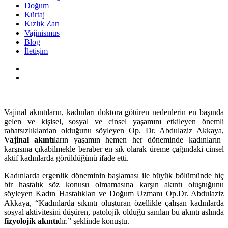
Doğum
Kürtaj
Kızlık Zarı
Vajinismus
Blog
İletişim
Vajinal akıntıların, kadınları doktora götüren nedenlerin en başında
gelen ve kişisel,
sosyal ve cinsel yaşamını etkileyen önemli
rahatsızlıklardan olduğunu söyleyen Op. Dr. Abdulaziz Akkaya,
Vajinal akıntı
ların yaşamın hemen her döneminde kadınların
karşısına çıkabilmekle beraber en sık olarak üreme çağındaki cinsel
aktif kadınlarda görüldüğünü ifade etti.
Kadınlarda ergenlik döneminin başlaması ile büyük bölümünde hiç
bir hastalık söz konusu olmamasına karşın akıntı oluştuğunu
söyleyen Kadın Hastalıkları ve Doğum Uzmanı Op.Dr. Abdulaziz
Akkaya, “Kadınlarda sıkıntı oluşturan özellikle çalışan kadınlarda
sosyal aktivitesini düşüren, patolojik olduğu sanılan bu akıntı aslında
fizyolojik akıntı
dır.” şeklinde konuştu.