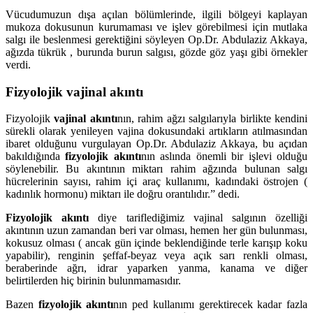
Vücudumuzun dışa açılan bölümlerinde, ilgili bölgeyi kaplayan
mukoza dokusunun kurumaması ve işlev görebilmesi için mutlaka
salgı ile beslenmesi gerektiğini söyleyen Op.Dr. Abdulaziz Akkaya,
ağızda tükrük , burunda burun salgısı, gözde göz yaşı gibi örnekler
verdi.
Fizyolojik vajinal akıntı
Fizyolojik
vajinal akıntı
nın, rahim ağzı salgılarıyla birlikte kendini
sürekli olarak yenileyen vajina dokusundaki artıkların atılmasından
ibaret olduğunu vurgulayan Op.Dr. Abdulaziz Akkaya, bu açıdan
bakıldığında
fizyolojik akıntı
nın aslında önemli bir işlevi olduğu
söylenebilir. Bu akıntının miktarı rahim ağzında bulunan salgı
hücrelerinin sayısı, rahim içi araç kullanımı, kadındaki östrojen (
kadınlık hormonu) miktarı ile doğru orantılıdır.” dedi.
Fizyolojik akıntı
diye tariflediğimiz vajinal salgının özelliği
akıntının uzun zamandan beri var olması, hemen her gün bulunması,
kokusuz olması ( ancak gün içinde beklendiğinde terle karışıp koku
yapabilir), renginin şeffaf-beyaz veya açık sarı renkli olması,
beraberinde ağrı, idrar yaparken yanma, kanama ve diğer
belirtilerden hiç birinin bulunmamasıdır.
Bazen
fizyolojik akıntı
nın ped kullanımı gerektirecek kadar fazla