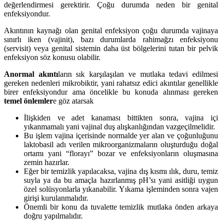
değerlendirmesi gerektirir. Çoğu durumda neden bir genital
enfeksiyondur.
Akıntının kaynağı olan genital enfeksiyon çoğu durumda vajinaya
sınırlı iken (vajinit), bazı durumlarda rahimağzı enfeksiyonu
(servisit) veya genital sistemin daha üst bölgelerini tutan bir pelvik
enfeksiyon söz konusu olabilir.
Anormal akıntı
ların sık karşılaşılan ve mutlaka tedavi edilmesi
gereken nedenleri mikrobiktir, yani rahatsız edici akıntılar genellikle
birer enfeksiyondur ama öncelikle bu konuda alınması gereken
temel önlemler
e göz atarsak
İlişkiden ve adet kanaması bittikten sonra, vajina içi
yıkanmamalı yani vajinal duş alışkanlığından vazgeçilmelidir.
Bu işlem vajina içerisinde normalde yer alan ve çoğunluğunu
laktobasil adı verilen mikroorganizmaların oluşturduğu doğal
ortamı yani “florayı” bozar ve enfeksiyonların oluşmasına
zemin hazırlar.
Eğer bir temizlik yapılacaksa, vajina dış kısmı ılık, duru, temiz
suyla ya da bu amaçla hazırlanmış pH’sı yani asitliği uygun
özel solüsyonlarla yıkanabilir. Yıkama işleminden sonra vajen
girişi kurulanmalıdır.
Önemli bir konu da tuvalette temizlik mutlaka önden arkaya
doğru yapılmalıdır.