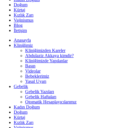
Doğum
Kürtaj
Kızlık Zarı
Vajinismus
Blog
İletişim
Anasayfa
Kliniğimiz
Kliniğimizden Kareler
Abdulaziz Akkaya kimdir?
Kliniğimizde Yapılanlar
Basın
Videolar
Bebeklerimiz
Yasal Uyarı
Gebelik
Gebelik Yazıları
Gebelik Haftaları
Otomatik Hesaplayıcılarımız
Kadın Doğum
Doğum
Kürtaj
Kızlık Zarı
Vajinismus