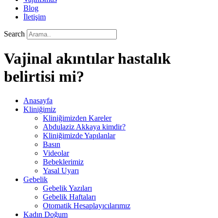
Blog
İletişim
Search
Vajinal akıntılar hastalık
belirtisi mi?
Anasayfa
Kliniğimiz
Kliniğimizden Kareler
Abdulaziz Akkaya kimdir?
Kliniğimizde Yapılanlar
Basın
Videolar
Bebeklerimiz
Yasal Uyarı
Gebelik
Gebelik Yazıları
Gebelik Haftaları
Otomatik Hesaplayıcılarımız
Kadın Doğum