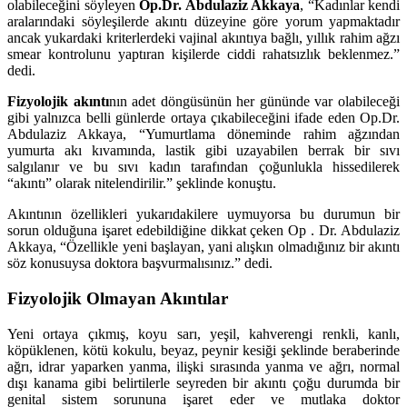
olabileceğini söyleyen
Op.Dr. Abdulaziz Akkaya
, “Kadınlar kendi
aralarındaki söyleşilerde akıntı düzeyine göre yorum yapmaktadır
ancak yukardaki kriterlerdeki vajinal akıntıya bağlı, yıllık rahim ağzı
smear kontrolunu yaptıran kişilerde ciddi rahatsızlık beklenmez.”
dedi.
Fizyolojik akıntı
nın adet döngüsünün her gününde var olabileceği
gibi yalnızca belli günlerde ortaya çıkabileceğini ifade eden Op.Dr.
Abdulaziz Akkaya, “Yumurtlama döneminde rahim ağzından
yumurta akı kıvamında, lastik gibi uzayabilen berrak bir sıvı
salgılanır ve bu sıvı kadın tarafından çoğunlukla hissedilerek
“akıntı” olarak nitelendirilir.” şeklinde konuştu.
Akıntının özellikleri yukarıdakilere uymuyorsa bu durumun bir
sorun olduğuna işaret edebildiğine dikkat çeken Op . Dr. Abdulaziz
Akkaya, “Özellikle yeni başlayan, yani alışkın olmadığınız bir akıntı
söz konusuysa doktora başvurmalısınız.” dedi.
Fizyolojik Olmayan Akıntılar
Yeni ortaya çıkmış, koyu sarı, yeşil, kahverengi renkli, kanlı,
köpüklenen, kötü kokulu, beyaz, peynir kesiği şeklinde beraberinde
ağrı, idrar yaparken yanma, ilişki sırasında yanma ve ağrı, normal
dışı kanama gibi belirtilerle seyreden bir akıntı çoğu durumda bir
genital sistem sorununa işaret eder ve mutlaka doktor