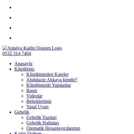
0532 314 7404
Anasayfa
Kliniğimiz
Kliniğimizden Kareler
Abdulaziz Akkaya kimdir?
Kliniğimizde Yapılanlar
Basın
Videolar
Bebeklerimiz
Yasal Uyarı
Gebelik
Gebelik Yazıları
Gebelik Haftaları
Otomatik Hesaplayıcılarımız
Kadın Doğum