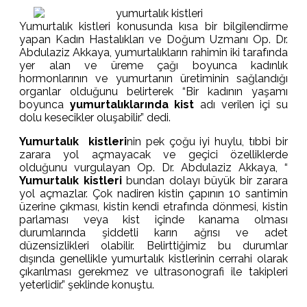
Yumurtalık kistleri konusunda kısa bir bilgilendirme
yapan Kadın Hastalıkları ve Doğum Uzmanı Op. Dr.
Abdulaziz Akkaya, yumurtalıkların rahimin iki tarafında
yer alan ve üreme çağı boyunca kadınlık
hormonlarının ve yumurtanın üretiminin sağlandığı
organlar olduğunu belirterek “Bir kadının yaşamı
boyunca
yumurtalıklarında kist
adı verilen içi su
dolu kesecikler oluşabilir.” dedi.
Yumurtalık kistleri
nin pek çoğu iyi huylu, tıbbi bir
zarara yol açmayacak ve geçici özelliklerde
olduğunu vurgulayan Op. Dr. Abdulaziz Akkaya, “
Yumurtalık kistleri
bundan dolayı büyük bir zarara
yol açmazlar. Çok nadiren kistin çapının 10 santimin
üzerine çıkması, kistin kendi etrafında dönmesi, kistin
parlaması veya kist içinde kanama olması
durumlarında şiddetli karın ağrısı ve adet
düzensizlikleri olabilir. Belirttiğimiz bu durumlar
dışında genellikle yumurtalık kistlerinin cerrahi olarak
çıkarılması gerekmez ve ultrasonografi ile takipleri
yeterlidir.” şeklinde konuştu.