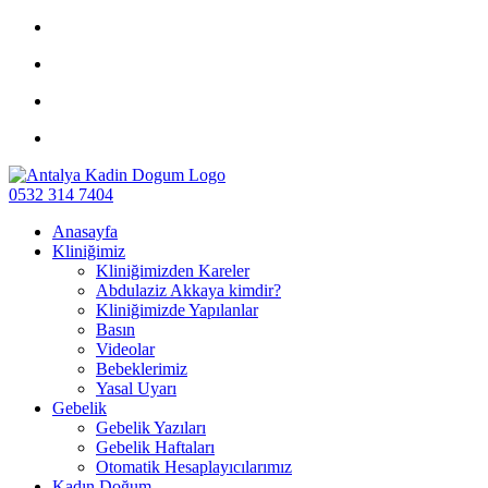
0532 314 7404
Anasayfa
Kliniğimiz
Kliniğimizden Kareler
Abdulaziz Akkaya kimdir?
Kliniğimizde Yapılanlar
Basın
Videolar
Bebeklerimiz
Yasal Uyarı
Gebelik
Gebelik Yazıları
Gebelik Haftaları
Otomatik Hesaplayıcılarımız
Kadın Doğum