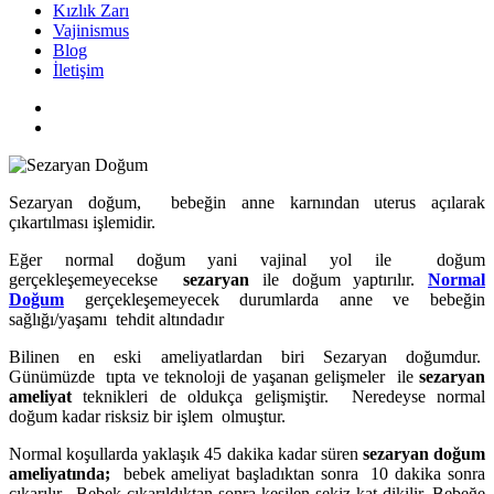
Kızlık Zarı
Vajinismus
Blog
İletişim
Sezaryan doğum, bebeğin anne karnından uterus açılarak
çıkartılması işlemidir.
Eğer normal doğum yani vajinal yol ile doğum
gerçekleşemeyecekse
sezaryan
ile doğum yaptırılır.
Normal
Doğum
gerçekleşemeyecek durumlarda anne ve bebeğin
sağlığı/yaşamı tehdit altındadır
Bilinen en eski ameliyatlardan biri Sezaryan doğumdur.
Günümüzde tıpta ve teknoloji de yaşanan gelişmeler ile
sezaryan
ameliyat
teknikleri de oldukça gelişmiştir. Neredeyse normal
doğum kadar risksiz bir işlem olmuştur.
Normal koşullarda yaklaşık 45 dakika kadar süren
sezaryan doğum
ameliyatında;
bebek ameliyat başladıktan sonra 10 dakika sonra
çıkarılır. Bebek çıkarıldıktan sonra kesilen sekiz kat dikilir. Bebeğe