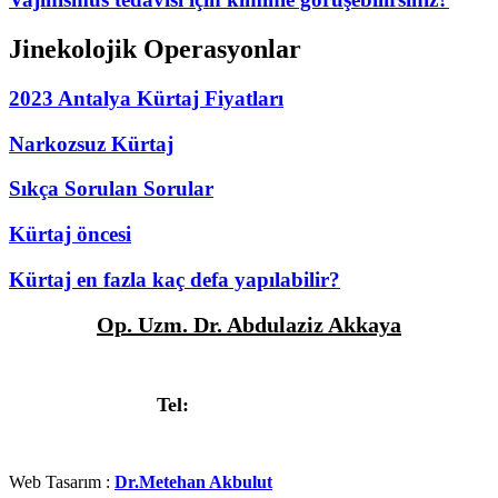
Jinekolojik Operasyonlar
2023 Antalya Kürtaj Fiyatları
Narkozsuz Kürtaj
Sıkça Sorulan Sorular
Kürtaj öncesi
Kürtaj en fazla kaç defa yapılabilir?
Op. Uzm. Dr. Abdulaziz Akkaya
Deniz Mah. Güllük Caddesi Fatih Apt. No:3/9, Antalya
Tel:
+90 532 314 7404
Web Tasarım :
Dr.Metehan Akbulut