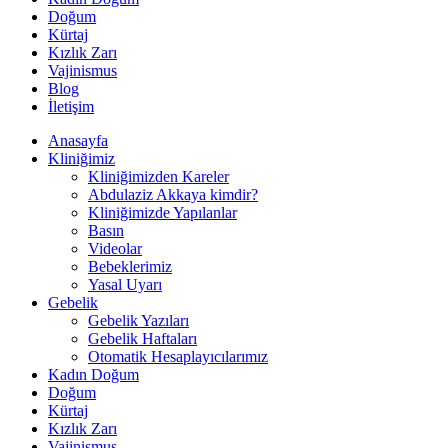
Doğum
Kürtaj
Kızlık Zarı
Vajinismus
Blog
İletişim
Anasayfa
Kliniğimiz
Kliniğimizden Kareler
Abdulaziz Akkaya kimdir?
Kliniğimizde Yapılanlar
Basın
Videolar
Bebeklerimiz
Yasal Uyarı
Gebelik
Gebelik Yazıları
Gebelik Haftaları
Otomatik Hesaplayıcılarımız
Kadın Doğum
Doğum
Kürtaj
Kızlık Zarı
Vajinismus