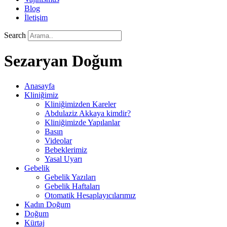
Blog
İletişim
Search
Sezaryan Doğum
Anasayfa
Kliniğimiz
Kliniğimizden Kareler
Abdulaziz Akkaya kimdir?
Kliniğimizde Yapılanlar
Basın
Videolar
Bebeklerimiz
Yasal Uyarı
Gebelik
Gebelik Yazıları
Gebelik Haftaları
Otomatik Hesaplayıcılarımız
Kadın Doğum
Doğum
Kürtaj