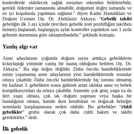
kontrollerde olabilecek sağlık sorunları erkenden belirlenebilir,
gerekli önlemler zamanında alınabilir, doğumun doğru zamanda ve
en iyi koşullarda yapılması sağlanır.” diyen Kadın Hastalıkları ve
Doğum Uzmanı Op. Dr. Abdulaziz Akkaya, “
Gebelik takibi
gebeliğin ilk 3 ayı içinde (tercihen gebelik testi pozitifliğini takriben
hemen) başlamalı, başlangıçta aylık kontroller yapılırken son 3 ayda
gebenin durumuna göre sıklaştırılmalıdır.” şeklinde konuştu.
Yanlış algı var
Anne adaylarının çoğunda doğum sayısı arttıkça gebeliklerin
kolaylaştığı yönünde yanlış bir inanış olduğunu belirten Op. Dr.
Akkaya,” Bu algı doğru değildir. Daha önceki hamileliklerinde
sorun yaşamamış anne adaylarının yeni hamileliklerinde sorunlar
ortaya çıkabilir. Daha önceki hamileliklerinde hiç sorunu olmamış
bir kadının 3. gebelikten sonra giderek artan sıklıkta anne ve bebek
komplikasyonları da ortaya çıkabilir. Annenin çok genç yaşta ya da
ileri yaşta olması, çok sık doğum yapması veya başka bir
hastalığının olması, hamile iken kendisinin ve doğacak bebeğin
sorunlarla karşılaşmasına neden olabilir. Bu gebelikler “
riskli
gebelikler
” grubu olarak çok daha ciddi bakım ve takibi
gerektirirler.” dedi.
İlk gebelik