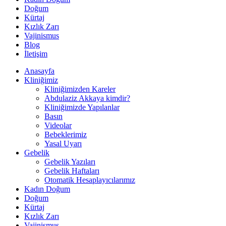
Doğum
Kürtaj
Kızlık Zarı
Vajinismus
Blog
İletişim
Anasayfa
Kliniğimiz
Kliniğimizden Kareler
Abdulaziz Akkaya kimdir?
Kliniğimizde Yapılanlar
Basın
Videolar
Bebeklerimiz
Yasal Uyarı
Gebelik
Gebelik Yazıları
Gebelik Haftaları
Otomatik Hesaplayıcılarımız
Kadın Doğum
Doğum
Kürtaj
Kızlık Zarı
Vajinismus