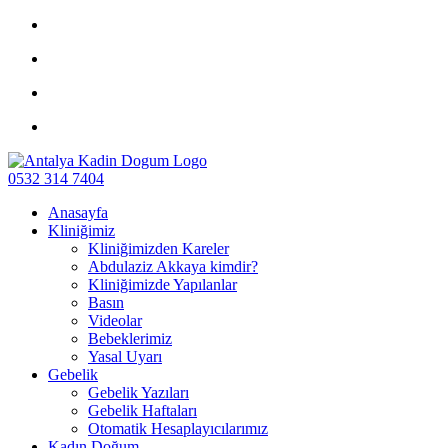
0532 314 7404
Anasayfa
Kliniğimiz
Kliniğimizden Kareler
Abdulaziz Akkaya kimdir?
Kliniğimizde Yapılanlar
Basın
Videolar
Bebeklerimiz
Yasal Uyarı
Gebelik
Gebelik Yazıları
Gebelik Haftaları
Otomatik Hesaplayıcılarımız
Kadın Doğum