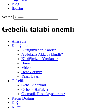
Blog
İletişim
Search
Gebelik takibi önemli
Anasayfa
Kliniğimiz
Kliniğimizden Kareler
Abdulaziz Akkaya kimdir?
Kliniğimizde Yapılanlar
Basın
Videolar
Bebeklerimiz
Yasal Uyarı
Gebelik
Gebelik Yazıları
Gebelik Haftaları
Otomatik Hesaplayıcılarımız
Kadın Doğum
Doğum
Kürtaj