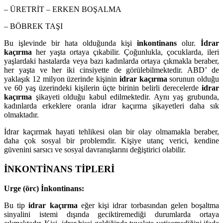
– ÜRETRİT – ERKEN BOŞALMA
– BÖBREK TAŞI
Bu işlevinde bir hata olduğunda kişi
inkontinans
olur.
İdrar
kaçırma
her yaşta ortaya çıkabilir. Çoğunlukla, çocuklarda, ileri
yaşlardaki hastalarda veya bazı kadınlarda ortaya çıkmakla beraber,
her yaşta ve her iki cinsiyette de görülebilmektedir. ABD’ de
yaklaşık 12 milyon üzerinde kişinin
idrar kaçırma
sorunun olduğu
ve 60 yaş üzerindeki kişilerin üçte birinin belirli derecelerde
idrar
kaçırma
şikayeti olduğu kabul edilmektedir. Aynı yaş grubunda,
kadınlarda erkeklere oranla idrar kaçırma şikayetleri daha sık
olmaktadır.
İdrar kaçırmak hayati tehlikesi olan bir olay olmamakla beraber,
daha çok sosyal bir problemdir. Kişiye utanç verici, kendine
güvenini sarsıcı ve sosyal davranışlarını değiştirici olabilir.
İNKONTİNANS TİPLERİ
Urge (örc) İnkontinans:
Bu tip
idrar kaçırma
eğer kişi idrar torbasından gelen boşaltma
sinyalini istemi dışında geciktiremediği durumlarda ortaya