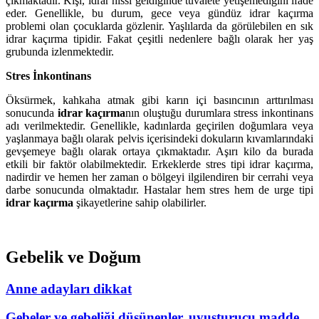
çıkmaktadır. Kişi, idrar hissi geldiğinde tuvalete yetişemediğini ifade
eder. Genellikle, bu durum, gece veya gündüz idrar kaçırma
problemi olan çocuklarda gözlenir. Yaşlılarda da görülebilen en sık
idrar kaçırma tipidir. Fakat çeşitli nedenlere bağlı olarak her yaş
grubunda izlenmektedir.
Stres İnkontinans
Öksürmek, kahkaha atmak gibi karın içi basıncının arttırılması
sonucunda
idrar kaçırma
nın oluştuğu durumlara stress inkontinans
adı verilmektedir. Genellikle, kadınlarda geçirilen doğumlara veya
yaşlanmaya bağlı olarak pelvis içerisindeki dokuların kıvamlarındaki
gevşemeye bağlı olarak ortaya çıkmaktadır. Aşırı kilo da burada
etkili bir faktör olabilmektedir. Erkeklerde stres tipi idrar kaçırma,
nadirdir ve hemen her zaman o bölgeyi ilgilendiren bir cerrahi veya
darbe sonucunda olmaktadır. Hastalar hem stres hem de urge tipi
idrar kaçırma
şikayetlerine sahip olabilirler.
Gebelik ve Doğum
Anne adayları dikkat
Gebeler ve gebeliği düşünenler, uyuşturucu madde