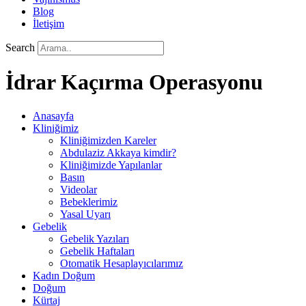
Blog
İletişim
Search
İdrar Kaçırma Operasyonu
Anasayfa
Kliniğimiz
Kliniğimizden Kareler
Abdulaziz Akkaya kimdir?
Kliniğimizde Yapılanlar
Basın
Videolar
Bebeklerimiz
Yasal Uyarı
Gebelik
Gebelik Yazıları
Gebelik Haftaları
Otomatik Hesaplayıcılarımız
Kadın Doğum
Doğum
Kürtaj