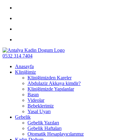
0532 314 7404
Anasayfa
Kliniğimiz
Kliniğimizden Kareler
Abdulaziz Akkaya kimdir?
Kliniğimizde Yapılanlar
Basın
Videolar
Bebeklerimiz
Yasal Uyarı
Gebelik
Gebelik Yazıları
Gebelik Haftaları
Otomatik Hesaplayıcılarımız
Kadın Doğum