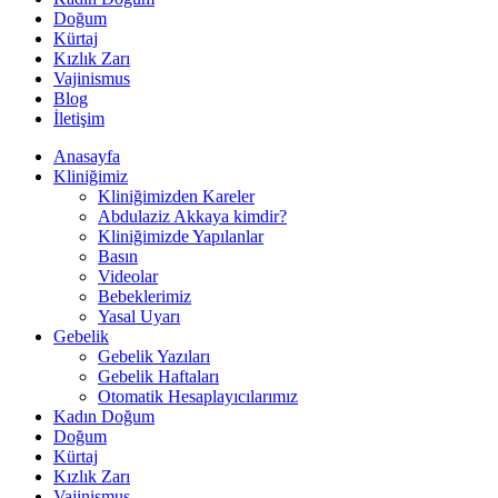
Doğum
Kürtaj
Kızlık Zarı
Vajinismus
Blog
İletişim
Anasayfa
Kliniğimiz
Kliniğimizden Kareler
Abdulaziz Akkaya kimdir?
Kliniğimizde Yapılanlar
Basın
Videolar
Bebeklerimiz
Yasal Uyarı
Gebelik
Gebelik Yazıları
Gebelik Haftaları
Otomatik Hesaplayıcılarımız
Kadın Doğum
Doğum
Kürtaj
Kızlık Zarı
Vajinismus