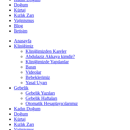
Doğum
Kürtaj
Kızlık Zarı
Vajinismus
Blog
İletişim
Anasayfa
Kliniğimiz
Kliniğimizden Kareler
Abdulaziz Akkaya kimdir?
Kliniğimizde Yapılanlar
Basın
Videolar
Bebeklerimiz
Yasal Uyarı
Gebelik
Gebelik Yazıları
Gebelik Haftaları
Otomatik Hesaplayıcılarımız
Kadın Doğum
Doğum
Kürtaj
Kızlık Zarı
Vajinismus