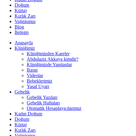
Doğum
Kürtaj
Kızlık Zarı
Vajinismus
Blog
İletişim
Anasayfa
Kliniğimiz
Kliniğimizden Kareler
Abdulaziz Akkaya kimdir?
Kliniğimizde Yapılanlar
Basın
Videolar
Bebeklerimiz
Yasal Uyarı
Gebelik
Gebelik Yazıları
Gebelik Haftaları
Otomatik Hesaplayıcılarımız
Kadın Doğum
Doğum
Kürtaj
Kızlık Zarı
Vajinismus