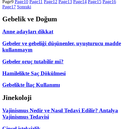
Page
9
Page
10
Page
11
Page
12
Page
13
Page
14
Page
15
Page
16
Page
17
Sonraki
Gebelik ve Doğum
Anne adayları dikkat
Gebeler ve gebeliği düşünenler, uyuşturucu madde
kullanmayın
Gebeler oruç tutabilir mi?
Hamilelikte Saç Dökülmesi
Gebelikte İlaç Kullanımı
Jinekoloji
Vajinismus Nedir ve Nasıl Tedavi Edilir? Antalya
Vajinismus Tedavisi
Cinsel isteksizlik