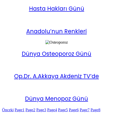
Hasta Hakları Günü
Anadolu’nun Renkleri
Dünya Osteoporoz Günü
Op.Dr. A.Akkaya Akdeniz TV’de
Dünya Menopoz Günü
Önceki
Page
1
Page
2
Page
3
Page
4
Page
5
Page
6
Page
7
Page
8