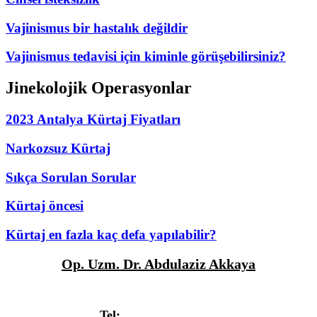
Vajinismus bir hastalık değildir
Vajinismus tedavisi için kiminle görüşebilirsiniz?
Jinekolojik Operasyonlar
2023 Antalya Kürtaj Fiyatları
Narkozsuz Kürtaj
Sıkça Sorulan Sorular
Kürtaj öncesi
Kürtaj en fazla kaç defa yapılabilir?
Op. Uzm. Dr. Abdulaziz Akkaya
Deniz Mah. Güllük Caddesi Fatih Apt. No:3/9, Antalya
Tel:
+90 532 314 7404