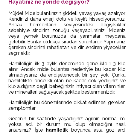
Hayatınız ne yönde değişiyor?
Müjde! Mide bulantınızın şiddeti yavaş yavaş azalıyor.
Kendinizi daha enerji dolu ve keyifli hissediyorsunuz.
Ancak hormonların seviyesindeki değişiklikler
sebebiyle sindirim zorluğu yaşayabilirsiniz. Mideniz
veya yemek borunuzda da yanmalar meydana
gelebilir. Bunlar oldukça sıradan sorunlardır. Yapmanız
gereken sindirimi rahatlatan ve dinlendiren yiyecekler
seçmektir.
Hamileliğin ilk 3 aylık döneminde genellikle 1-3 kilo
alınır. Ancak mide bulantısı nedeniyle bu kadar kilo
almadıysanız da endişelenecek bir şey yok. Çünkü
hamilelikte öncelikli olan ne kadar çok yediğiniz ve
kilo aldığınız değil, bebeğinizin ihtiyacı olan vitaminleri
ve mineralleri sağlayacak şekilde beslenmenizdir.
Hamileliğin bu dönemlerinde dikkat edilmesi gereken
semptomlar
Gecenin bir saatinde yaşadığınız ağrının normal mı
yoksa acil bir durum mu olup olmadığını nasıl
anlarsınız? İşte
hamilelik
boyunca asla göz ardı