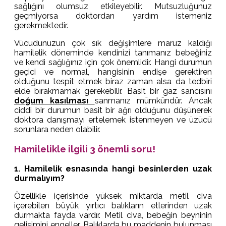
sağlığını olumsuz etkileyebilir. Mutsuzluğunuz
geçmiyorsa doktordan yardım istemeniz
gerekmektedir.
Vücudunuzun çok sık değişimlere maruz kaldığı
hamilelik döneminde kendinizi tanımanız bebeğiniz
ve kendi sağlığınız için çok önemlidir. Hangi durumun
geçici ve normal, hangisinin endişe gerektiren
olduğunu tespit etmek biraz zaman alsa da tedbiri
elde bırakmamak gerekebilir. Basit bir gaz sancısını
doğum kasılması
sanmanız mümkündür. Ancak
ciddi bir durumun basit bir ağrı olduğunu düşünerek
doktora danışmayı ertelemek istenmeyen ve üzücü
sorunlara neden olabilir.
Hamilelikle ilgili 3 önemli soru!
1. Hamilelik esnasında hangi besinlerden uzak
durmalıyım?
Özellikle içerisinde yüksek miktarda metil civa
içerebilen büyük yırtıcı balıkların etlerinden uzak
durmakta fayda vardır. Metil civa, bebeğin beyninin
gelişimini engeller. Balıklarda bu maddenin bulunması