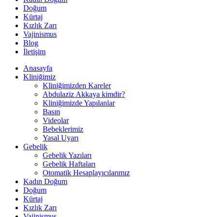
Doğum
Kürtaj
Kızlık Zarı
Vajinismus
Blog
İletişim
Anasayfa
Kliniğimiz
Kliniğimizden Kareler
Abdulaziz Akkaya kimdir?
Kliniğimizde Yapılanlar
Basın
Videolar
Bebeklerimiz
Yasal Uyarı
Gebelik
Gebelik Yazıları
Gebelik Haftaları
Otomatik Hesaplayıcılarımız
Kadın Doğum
Doğum
Kürtaj
Kızlık Zarı
Vajinismus