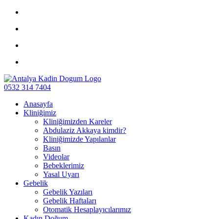
0532 314 7404
Anasayfa
Kliniğimiz
Kliniğimizden Kareler
Abdulaziz Akkaya kimdir?
Kliniğimizde Yapılanlar
Basın
Videolar
Bebeklerimiz
Yasal Uyarı
Gebelik
Gebelik Yazıları
Gebelik Haftaları
Otomatik Hesaplayıcılarımız
Kadın Doğum