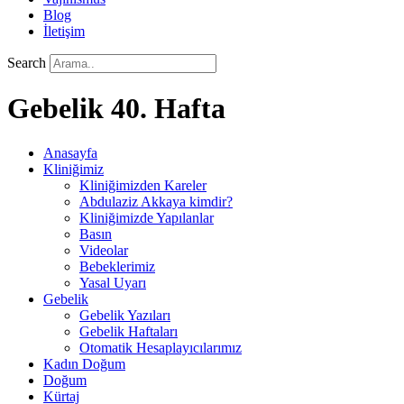
Blog
İletişim
Search
Gebelik 40. Hafta
Anasayfa
Kliniğimiz
Kliniğimizden Kareler
Abdulaziz Akkaya kimdir?
Kliniğimizde Yapılanlar
Basın
Videolar
Bebeklerimiz
Yasal Uyarı
Gebelik
Gebelik Yazıları
Gebelik Haftaları
Otomatik Hesaplayıcılarımız
Kadın Doğum
Doğum
Kürtaj