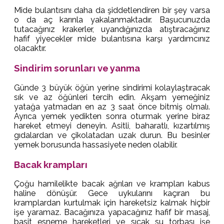
Mide bulantısını daha da şiddetlendiren bir şey varsa
o da aç karınla yakalanmaktadır. Başucunuzda
tutacağınız krakerler, uyandığınızda atıştıracağınız
hafif yiyecekler mide bulantısına karşı yardımcınız
olacaktır.
Sindirim sorunları ve yanma
Günde 3 büyük öğün yerine sindirimi kolaylaştıracak
sık ve az öğünleri tercih edin. Akşam yemeğiniz
yatağa yatmadan en az 3 saat önce bitmiş olmalı.
Ayrıca yemek yedikten sonra oturmak yerine biraz
hareket etmeyi deneyin. Asitli, baharatlı, kızartılmış
gıdalardan ve çikolatadan uzak durun. Bu besinler
yemek borusunda hassasiyete neden olabilir.
Bacak krampları
Çoğu hamilelikte bacak ağrıları ve krampları kabus
haline dönüşür. Gece uykularını kaçıran bu
kramplardan kurtulmak için hareketsiz kalmak hiçbir
işe yaramaz. Bacağınıza yapacağınız hafif bir masaj,
basit esneme hareketleri ve sıcak su torbası işe