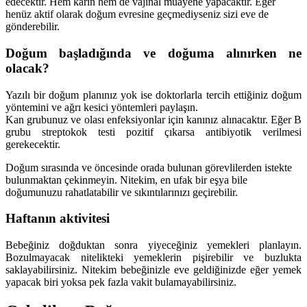
edecektir. Hem karın hem de vajinal muayene yapacaktır. Eğer
henüz aktif olarak doğum evresine geçmediyseniz sizi eve de
gönderebilir.
Doğum başladığında ve doğuma alınırken ne
olacak?
Yazılı bir doğum planınız yok ise doktorlarla tercih ettiğiniz doğum
yöntemini ve ağrı kesici yöntemleri paylaşın.
Kan grubunuz ve olası enfeksiyonlar için kanınız alınacaktır. Eğer B
grubu streptokok testi pozitif çıkarsa antibiyotik verilmesi
gerekecektir.
Doğum sırasında ve öncesinde orada bulunan görevlilerden istekte
bulunmaktan çekinmeyin. Nitekim, en ufak bir eşya bile
doğumunuzu rahatlatabilir ve sıkıntılarınızı geçirebilir.
Haftanın aktivitesi
Bebeğiniz doğduktan sonra yiyeceğiniz yemekleri planlayın.
Bozulmayacak nitelikteki yemeklerin pişirebilir ve buzlukta
saklayabilirsiniz. Nitekim bebeğinizle eve geldiğinizde eğer yemek
yapacak biri yoksa pek fazla vakit bulamayabilirsiniz.