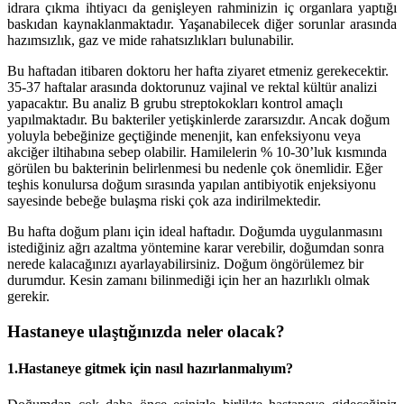
idrara çıkma ihtiyacı da genişleyen rahminizin iç organlara yaptığı
baskıdan kaynaklanmaktadır. Yaşanabilecek diğer sorunlar arasında
hazımsızlık, gaz ve mide rahatsızlıkları bulunabilir.
Bu haftadan itibaren doktoru her hafta ziyaret etmeniz gerekecektir.
35-37 haftalar arasında doktorunuz vajinal ve rektal kültür analizi
yapacaktır. Bu analiz B grubu streptokokları kontrol amaçlı
yapılmaktadır. Bu bakteriler yetişkinlerde zararsızdır. Ancak doğum
yoluyla bebeğinize geçtiğinde menenjit, kan enfeksiyonu veya
akciğer iltihabına sebep olabilir. Hamilelerin % 10-30’luk kısmında
görülen bu bakterinin belirlenmesi bu nedenle çok önemlidir. Eğer
teşhis konulursa doğum sırasında yapılan antibiyotik enjeksiyonu
sayesinde bebeğe bulaşma riski çok aza indirilmektedir.
Bu hafta doğum planı için ideal haftadır. Doğumda uygulanmasını
istediğiniz ağrı azaltma yöntemine karar verebilir, doğumdan sonra
nerede kalacağınızı ayarlayabilirsiniz. Doğum öngörülemez bir
durumdur. Kesin zamanı bilinmediği için her an hazırlıklı olmak
gerekir.
Hastaneye ulaştığınızda neler olacak?
1.Hastaneye gitmek için nasıl hazırlanmalıyım?