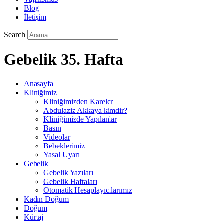
Blog
İletişim
Search
Gebelik 35. Hafta
Anasayfa
Kliniğimiz
Kliniğimizden Kareler
Abdulaziz Akkaya kimdir?
Kliniğimizde Yapılanlar
Basın
Videolar
Bebeklerimiz
Yasal Uyarı
Gebelik
Gebelik Yazıları
Gebelik Haftaları
Otomatik Hesaplayıcılarımız
Kadın Doğum
Doğum
Kürtaj