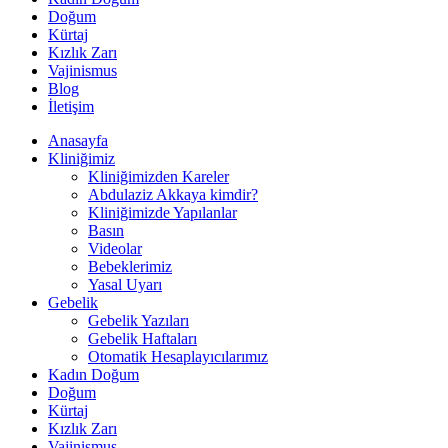
Doğum
Kürtaj
Kızlık Zarı
Vajinismus
Blog
İletişim
Anasayfa
Kliniğimiz
Kliniğimizden Kareler
Abdulaziz Akkaya kimdir?
Kliniğimizde Yapılanlar
Basın
Videolar
Bebeklerimiz
Yasal Uyarı
Gebelik
Gebelik Yazıları
Gebelik Haftaları
Otomatik Hesaplayıcılarımız
Kadın Doğum
Doğum
Kürtaj
Kızlık Zarı
Vajinismus