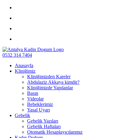
0532 314 7404
Anasayfa
Kliniğimiz
Kliniğimizden Kareler
Abdulaziz Akkaya kimdir?
Kliniğimizde Yapılanlar
Basın
Videolar
Bebeklerimiz
Yasal Uyarı
Gebelik
Gebelik Yazıları
Gebelik Haftaları
Otomatik Hesaplayıcılarımız
Kadın Doğum