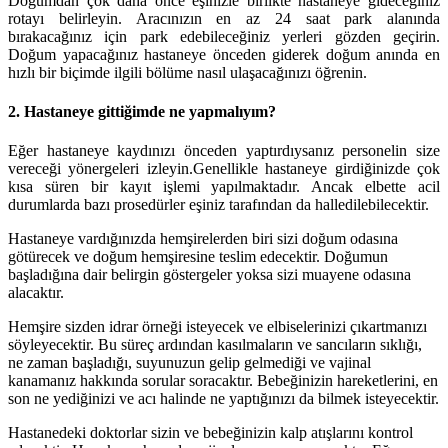
Doğumdan çok daha önce eşinizle birlikte hastaneye gideceğiniz
rotayı belirleyin. Aracınızın en az 24 saat park alanında
bırakacağınız için park edebileceğiniz yerleri gözden geçirin.
Doğum yapacağınız hastaneye önceden giderek doğum anında en
hızlı bir biçimde ilgili bölüme nasıl ulaşacağınızı öğrenin.
2. Hastaneye gittiğimde ne yapmalıyım?
Eğer hastaneye kaydınızı önceden yaptırdıysanız personelin size
vereceği yönergeleri izleyin.Genellikle hastaneye girdiğinizde çok
kısa süren bir kayıt işlemi yapılmaktadır. Ancak elbette acil
durumlarda bazı prosedürler eşiniz tarafından da halledilebilecektir.
Hastaneye vardığınızda hemşirelerden biri sizi doğum odasına
götürecek ve doğum hemşiresine teslim edecektir. Doğumun
başladığına dair belirgin göstergeler yoksa sizi muayene odasına
alacaktır.
Hemşire sizden idrar örneği isteyecek ve elbiselerinizi çıkartmanızı
söyleyecektir. Bu süreç ardından kasılmaların ve sancıların sıklığı,
ne zaman başladığı, suyunuzun gelip gelmediği ve vajinal
kanamanız hakkında sorular soracaktır. Bebeğinizin hareketlerini, en
son ne yediğinizi ve acı halinde ne yaptığınızı da bilmek isteyecektir.
Hastanedeki doktorlar sizin ve bebeğinizin kalp atışlarını kontrol