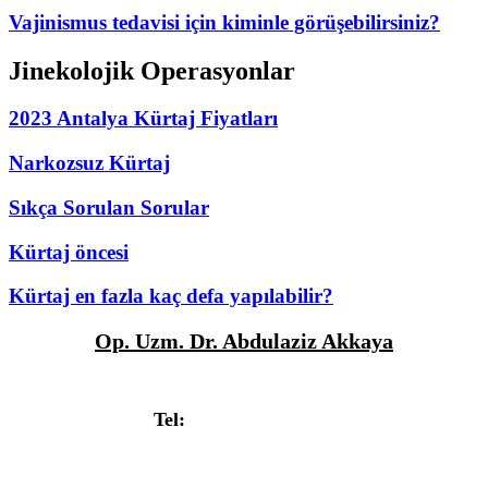
Vajinismus tedavisi için kiminle görüşebilirsiniz?
Jinekolojik Operasyonlar
2023 Antalya Kürtaj Fiyatları
Narkozsuz Kürtaj
Sıkça Sorulan Sorular
Kürtaj öncesi
Kürtaj en fazla kaç defa yapılabilir?
Op. Uzm. Dr. Abdulaziz Akkaya
Deniz Mah. Güllük Caddesi Fatih Apt. No:3/9, Antalya
Tel:
+90 532 314 7404