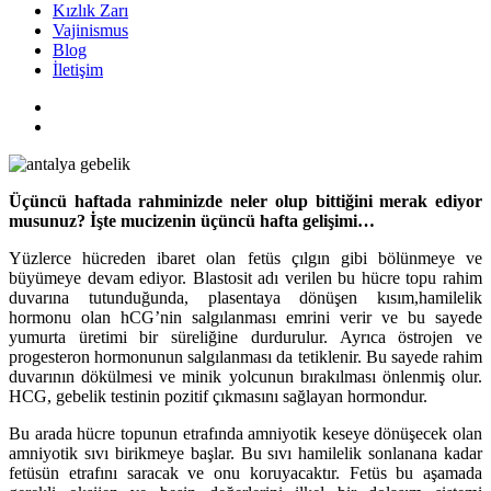
Kızlık Zarı
Vajinismus
Blog
İletişim
Üçüncü haftada rahminizde neler olup bittiğini merak ediyor
musunuz? İşte mucizenin üçüncü hafta gelişimi…
Yüzlerce hücreden ibaret olan fetüs çılgın gibi bölünmeye ve
büyümeye devam ediyor. Blastosit adı verilen bu hücre topu rahim
duvarına tutunduğunda, plasentaya dönüşen kısım,hamilelik
hormonu olan hCG’nin salgılanması emrini verir ve bu sayede
yumurta üretimi bir süreliğine durdurulur. Ayrıca östrojen ve
progesteron hormonunun salgılanması da tetiklenir. Bu sayede rahim
duvarının dökülmesi ve minik yolcunun bırakılması önlenmiş olur.
HCG, gebelik testinin pozitif çıkmasını sağlayan hormondur.
Bu arada hücre topunun etrafında amniyotik keseye dönüşecek olan
amniyotik sıvı birikmeye başlar. Bu sıvı hamilelik sonlanana kadar
fetüsün etrafını saracak ve onu koruyacaktır. Fetüs bu aşamada