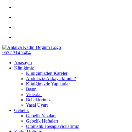
0532 314 7404
Anasayfa
Kliniğimiz
Kliniğimizden Kareler
Abdulaziz Akkaya kimdir?
Kliniğimizde Yapılanlar
Basın
Videolar
Bebeklerimiz
Yasal Uyarı
Gebelik
Gebelik Yazıları
Gebelik Haftaları
Otomatik Hesaplayıcılarımız
Kadın Doğum