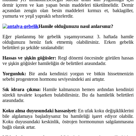
demir içeren ve kan yapan besin maddeleri tüketilmelidir. Demir
açısından zengin olan besin maddeleri kırmızı et, baklagiller,
yumurta ve yeşil yapraklı sebzelerdir.
Hamile olduğunuzu nasıl anlarsınız?
Eğer planlanmış bir gebelik yaşamıyorsanız 3. haftada hamile
olduğunuzu henüz fark etmemiş olabilirsiniz. Erken gebelik
belirtileri şu şekilde sıralanabilir:
Hassas ve şişkin göğüsler:
Regl dönemi öncesinde görülen hassas
ve şişkin göğüsler hamileliğin de belirtileri arasındadır.
Yorgunluk:
Bir anda kendinizi yorgun ve bitkin hissetmenizin
sebebi progesteron hormonu seviyesindeki ani artıştır.
Sık idrara çıkma:
Hamile kalmanızın hemen ardından kendinizi
sürekli tuvalete koşarken bulabilirsiniz. Bu da hamilelik belirtileri
arasındadır.
Koku alma duyusundaki hassasiyet:
En ufak koku değişikliklerini
bile algılamaya başladıysanız bu hamileliği işaret ediyor olabilir.
Koku duyusundaki keskinlik, östrojen hormonunun salgılanmasına
bağlı olarak artar.