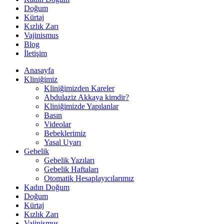
Doğum
Kürtaj
Kızlık Zarı
Vajinismus
Blog
İletişim
Anasayfa
Kliniğimiz
Kliniğimizden Kareler
Abdulaziz Akkaya kimdir?
Kliniğimizde Yapılanlar
Basın
Videolar
Bebeklerimiz
Yasal Uyarı
Gebelik
Gebelik Yazıları
Gebelik Haftaları
Otomatik Hesaplayıcılarımız
Kadın Doğum
Doğum
Kürtaj
Kızlık Zarı
Vajinismus