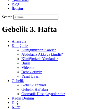
Blog
İletişim
Search
Gebelik 3. Hafta
Anasayfa
Kliniğimiz
Kliniğimizden Kareler
Abdulaziz Akkaya kimdir?
Kliniğimizde Yapılanlar
Basın
Videolar
Bebeklerimiz
Yasal Uyarı
Gebelik
Gebelik Yazıları
Gebelik Haftaları
Otomatik Hesaplayıcılarımız
Kadın Doğum
Doğum
Kürtaj