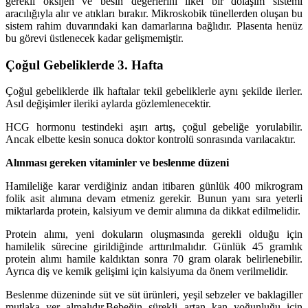
gerekli oksijen ve besin değerlerini ilkel bir dolaşım sistemi
aracılığıyla alır ve atıkları bırakır. Mikroskobik tünellerden oluşan bu
sistem rahim duvarındaki kan damarlarına bağlıdır. Plasenta henüz
bu görevi üstlenecek kadar gelişmemiştir.
Çoğul Gebeliklerde 3. Hafta
Çoğul gebeliklerde ilk haftalar tekil gebeliklerle aynı şekilde ilerler.
Asıl değişimler ileriki aylarda gözlemlenecektir.
HCG hormonu testindeki aşırı artış, çoğul gebeliğe yorulabilir.
Ancak elbette kesin sonuca doktor kontrolü sonrasında varılacaktır.
Alınması gereken vitaminler ve beslenme düzeni
Hamileliğe karar verdiğiniz andan itibaren günlük 400 mikrogram
folik asit alımına devam etmeniz gerekir. Bunun yanı sıra yeterli
miktarlarda protein, kalsiyum ve demir alımına da dikkat edilmelidir.
Protein alımı, yeni dokuların oluşmasında gerekli olduğu için
hamilelik sürecine girildiğinde arttırılmalıdır. Günlük 45 gramlık
protein alımı hamile kaldıktan sonra 70 gram olarak belirlenebilir.
Ayrıca diş ve kemik gelişimi için kalsiyuma da önem verilmelidir.
Beslenme düzeninde süt ve süt ürünleri, yeşil sebzeler ve baklagiller
mutlaka yer almalıdır.Bebeğin sürekli artan kan yoğunluğu için